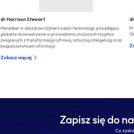
dr Harrison Stewart
d
Menedżer w obszarze inżynierii nauki i technologii, posiadający
Pr
globalne doświadczenie w prowadzeniu złożonych inicjatyw
Ok
związanych z transformacją cyfrową, sztuczną inteligencją oraz
Z
bezpieczeństwem informacji.
Zobacz więcej
Zapisz się do n
Co zysk