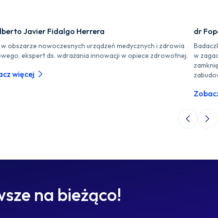
lberto Javier Fidalgo Herrera
dr Fo
r w obszarze nowoczesnych urządzeń medycznych i zdrowia
Badaczk
owego, ekspert ds. wdrażania innowacji w opiece zdrowotnej.
w zagad
zamknię
cz więcej
zabudo
Zobacz
Poprzedni 
Nas
sze na bieżąco!