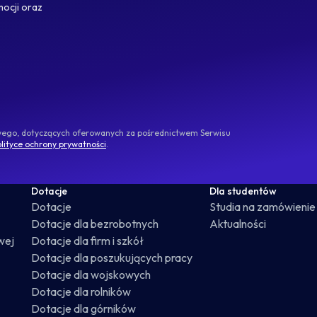
mocji oraz
owego, dotyczących oferowanych za pośrednictwem Serwisu
lityce ochrony prywatności
.
Dotacje
Dla studentów
Dotacje
Studia na zamówienie
Dotacje dla bezrobotnych
Aktualności
wej
Dotacje dla firm i szkół
Dotacje dla poszukujących pracy
Dotacje dla wojskowych
Dotacje dla rolników
Dotacje dla górników