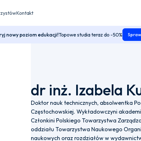
rzystów
Kontakt
yj nowy poziom edukacji!
Topowe studia teraz do -50%
Spraw
dr inż. Izabela K
Doktor nauk technicznych, absolwentka Polit
Częstochowskiej. Wykładowczyni akademic
Członkini Polskiego Towarzystwa Zarządza
oddziału Towarzystwa Naukowego Organiza
naukowych oraz rozdziałów w wydawnictwa