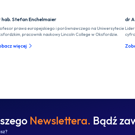
r hab. Stefan Enchelmaier
dr A
ofesor prawa europejskiego i porównawczego na Uniwersytecie
Lide
sfordzkim, pracownik naukowy Lincoln College w Oksfordzie.
cyfr
obacz więcej
Zoba
aszego
Newslettera.
Bądź zaw
asz?