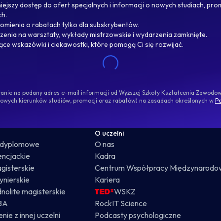
ejszy dostęp do ofert specjalnych i informacji o nowych studiach, pro
ch.
omienia o rabatach tylko dla subskrybentów.
enia na warsztaty, wykłady mistrzowskie i wydarzenia zamknięte.
jące wskazówki i ciekawostki, które pomogą Ci się rozwijać.
ywanie na podany adres e-mail informacji od Wyższej Szkoły Kształcenia Zawod
nowych kierunków studiów, promocji oraz rabatów) na zasadach określonych w
Po
O uczelni
odyplomowe
O nas
cencjackie
Kadra
gisterskie
Centrum Współpracy Międzynarodo
żynierskie
Kariera
dnolite magisterskie
WSKZ
BA
RockIT Science
nie z innej uczelni
Podcasty psychologiczne