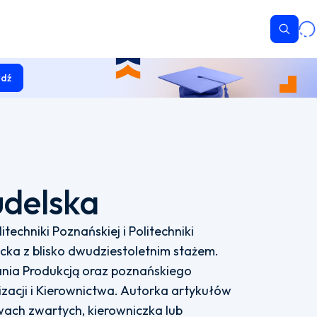
Wyszu
dź
udelska
echniki Poznańskiej i Politechniki
ka z blisko dwudziestoletnim stażem.
nia Produkcją oraz poznańskiego
cji i Kierownictwa. Autorka artykułów
ch zwartych, kierowniczka lub