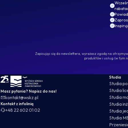
Wcześni
rabata
Powiad
Zaprosz
Inspiru
Zapisując się do newslettera, wyrażasz zgodę na otrzym
produktów i usług (w tym 
WSKZ - strona główna
Studia
Studia p
Studia li
Masz pytania? Napisz do nas!
Studia ma
kontakt@wskz.pl
Kontakt z infolinią
Studia in
+48 22 602 01 02
Studia je
Studia M
Przeniesie