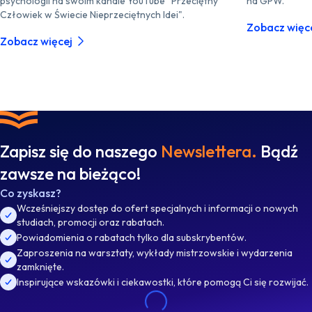
psychologii na swoim kanale YouTube "Przeciętny
na GPW.
Człowiek w Świecie Nieprzeciętnych Idei".
Zobacz więc
Zobacz więcej
Zapisz się do naszego
Newslettera.
Bądź
zawsze na bieżąco!
Co zyskasz?
Wcześniejszy dostęp do ofert specjalnych i informacji o nowych
studiach, promocji oraz rabatach.
Powiadomienia o rabatach tylko dla subskrybentów.
Zaproszenia na warsztaty, wykłady mistrzowskie i wydarzenia
zamknięte.
Inspirujące wskazówki i ciekawostki, które pomogą Ci się rozwijać.