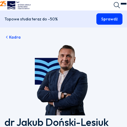
WSKZ - strona główna
Wyszuk
O
Topowe studia teraz do -50%
Sprawdź
Kadra
dr Jakub Doński-Lesiuk