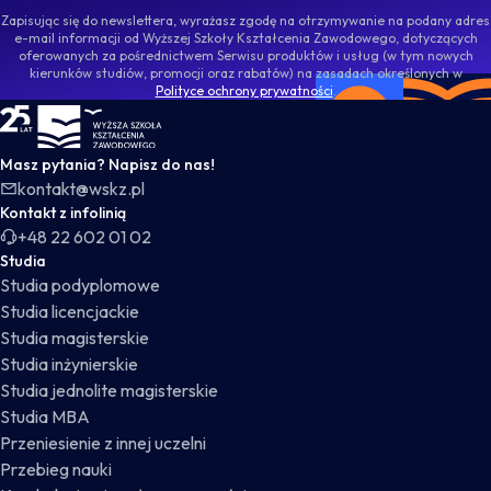
Zapisując się do newslettera, wyrażasz zgodę na otrzymywanie na podany adres
e-mail informacji od Wyższej Szkoły Kształcenia Zawodowego, dotyczących
oferowanych za pośrednictwem Serwisu produktów i usług (w tym nowych
kierunków studiów, promocji oraz rabatów) na zasadach określonych w
Polityce ochrony prywatności
.
WSKZ - strona główna
Masz pytania? Napisz do nas!
kontakt@wskz.pl
Kontakt z infolinią
+48 22 602 01 02
Studia
Studia podyplomowe
Studia licencjackie
Studia magisterskie
Studia inżynierskie
Studia jednolite magisterskie
Studia MBA
Przeniesienie z innej uczelni
Przebieg nauki