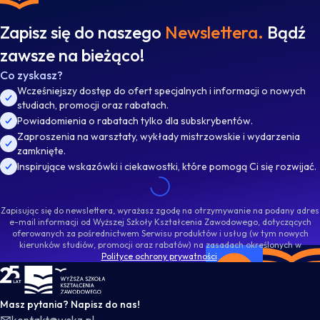
Zapisz się do naszego
Newslettera.
Bądź
zawsze na bieżąco!
Co zyskasz?
Wcześniejszy dostęp do ofert specjalnych i informacji o nowych
studiach, promocji oraz rabatach.
Powiadomienia o rabatach tylko dla subskrybentów.
Zaproszenia na warsztaty, wykłady mistrzowskie i wydarzenia
zamknięte.
Inspirujące wskazówki i ciekawostki, które pomogą Ci się rozwijać.
Zapisując się do newslettera, wyrażasz zgodę na otrzymywanie na podany adres
e-mail informacji od Wyższej Szkoły Kształcenia Zawodowego, dotyczących
oferowanych za pośrednictwem Serwisu produktów i usług (w tym nowych
kierunków studiów, promocji oraz rabatów) na zasadach określonych w
Polityce ochrony prywatności
.
WSKZ - strona główna
Masz pytania? Napisz do nas!