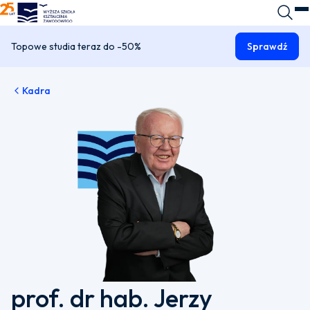
WSKZ - strona główna
Wyszuk
O
Topowe studia teraz do -50%
Sprawdź
Kadra
prof. dr hab. Jerzy