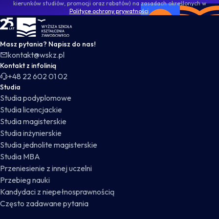
kierunków studiów, promocji oraz rabatów) na zasadach określonych w
Polityce ochrony prywatności
.
WSKZ - strona główna
Masz pytania? Napisz do nas!
kontakt@wskz.pl
Kontakt z infolinią
+48 22 602 01 02
Studia
Studia podyplomowe
Studia licencjackie
Studia magisterskie
Studia inżynierskie
Studia jednolite magisterskie
Studia MBA
Przeniesienie z innej uczelni
Przebieg nauki
Kandydaci z niepełnosprawnością
Często zadawane pytania