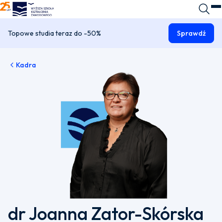
WSKZ - strona główna
Wyszuk
O
Topowe studia teraz do -50%
Sprawdź
Kadra
dr Joanna Zator-Skórska