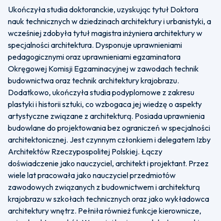
Ukończyła studia doktoranckie, uzyskując tytuł Doktora
nauk technicznych w dziedzinach architektury i urbanistyki, a
wcześniej zdobyła tytuł magistra inżyniera architektury w
specjalności architektura. Dysponuje uprawnieniami
pedagogicznymi oraz uprawnieniami egzaminatora
Okręgowej Komisji Egzaminacyjnej w zawodach technik
budownictwa oraz technik architektury krajobrazu.
Dodatkowo, ukończyła studia podyplomowe z zakresu
plastyki i historii sztuki, co wzbogaca jej wiedzę o aspekty
artystyczne związane z architekturą. Posiada uprawnienia
budowlane do projektowania bez ograniczeń w specjalności
architektonicznej. Jest czynnym członkiem i delegatem Izby
Architektów Rzeczypospolitej Polskiej. Łączy
doświadczenie jako nauczyciel, architekt i projektant. Przez
wiele lat pracowała jako nauczyciel przedmiotów
zawodowych związanych z budownictwem i architekturą
krajobrazu w szkołach technicznych oraz jako wykładowca
architektury wnętrz. Pełniła również funkcje kierownicze,