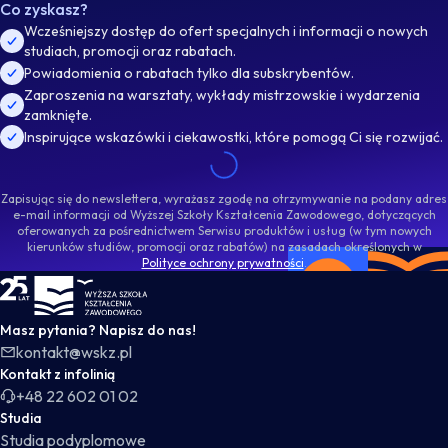
Co zyskasz?
Wcześniejszy dostęp do ofert specjalnych i informacji o nowych
studiach, promocji oraz rabatach.
Powiadomienia o rabatach tylko dla subskrybentów.
Zaproszenia na warsztaty, wykłady mistrzowskie i wydarzenia
zamknięte.
Inspirujące wskazówki i ciekawostki, które pomogą Ci się rozwijać.
Zapisując się do newslettera, wyrażasz zgodę na otrzymywanie na podany adres
e-mail informacji od Wyższej Szkoły Kształcenia Zawodowego, dotyczących
oferowanych za pośrednictwem Serwisu produktów i usług (w tym nowych
kierunków studiów, promocji oraz rabatów) na zasadach określonych w
Polityce ochrony prywatności
.
WSKZ - strona główna
Masz pytania? Napisz do nas!
kontakt@wskz.pl
Kontakt z infolinią
+48 22 602 01 02
Studia
Studia podyplomowe