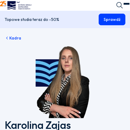
WSKZ - strona główna
Wyszuk
O
Topowe studia teraz do -50%
Sprawdź
Kadra
Karolina Zajas