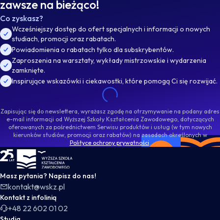
zawsze na bieżąco!
Co zyskasz?
Wcześniejszy dostęp do ofert specjalnych i informacji o nowych
studiach, promocji oraz rabatach.
Powiadomienia o rabatach tylko dla subskrybentów.
Zaproszenia na warsztaty, wykłady mistrzowskie i wydarzenia
zamknięte.
Inspirujące wskazówki i ciekawostki, które pomogą Ci się rozwijać.
Zapisując się do newslettera, wyrażasz zgodę na otrzymywanie na podany adres
e-mail informacji od Wyższej Szkoły Kształcenia Zawodowego, dotyczących
oferowanych za pośrednictwem Serwisu produktów i usług (w tym nowych
kierunków studiów, promocji oraz rabatów) na zasadach określonych w
Polityce ochrony prywatności
.
WSKZ - strona główna
Masz pytania? Napisz do nas!
kontakt@wskz.pl
Kontakt z infolinią
+48 22 602 01 02
Studia