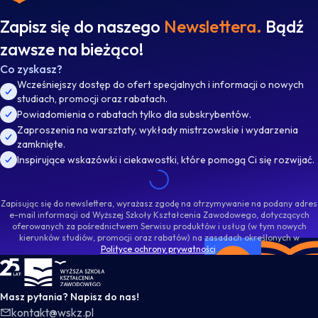
Zapisz się do naszego
Newslettera.
Bądź
zawsze na bieżąco!
Co zyskasz?
Wcześniejszy dostęp do ofert specjalnych i informacji o nowych
studiach, promocji oraz rabatach.
Powiadomienia o rabatach tylko dla subskrybentów.
Zaproszenia na warsztaty, wykłady mistrzowskie i wydarzenia
zamknięte.
Inspirujące wskazówki i ciekawostki, które pomogą Ci się rozwijać.
Zapisując się do newslettera, wyrażasz zgodę na otrzymywanie na podany adres
e-mail informacji od Wyższej Szkoły Kształcenia Zawodowego, dotyczących
oferowanych za pośrednictwem Serwisu produktów i usług (w tym nowych
kierunków studiów, promocji oraz rabatów) na zasadach określonych w
Polityce ochrony prywatności
.
WSKZ - strona główna
Masz pytania? Napisz do nas!
kontakt@wskz.pl