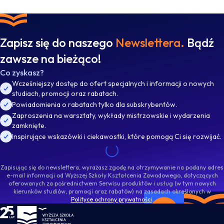
Zapisz się do naszego
Newslettera.
Bądź
zawsze na bieżąco!
Co zyskasz?
Wcześniejszy dostęp do ofert specjalnych i informacji o nowych
studiach, promocji oraz rabatach.
Powiadomienia o rabatach tylko dla subskrybentów.
Zaproszenia na warsztaty, wykłady mistrzowskie i wydarzenia
zamknięte.
Inspirujące wskazówki i ciekawostki, które pomogą Ci się rozwijać.
Zapisując się do newslettera, wyrażasz zgodę na otrzymywanie na podany adres
e-mail informacji od Wyższej Szkoły Kształcenia Zawodowego, dotyczących
oferowanych za pośrednictwem Serwisu produktów i usług (w tym nowych
kierunków studiów, promocji oraz rabatów) na zasadach określonych w
Polityce ochrony prywatności
.
WSKZ - strona główna