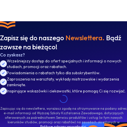
Zapisz się do naszego
Newslettera.
Bądź
zawsze na bieżąco!
Co zyskasz?
Wcześniejszy dostęp do ofert specjalnych i informacji o nowych
studiach, promocji oraz rabatach.
Powiadomienia o rabatach tylko dla subskrybentów.
Zaproszenia na warsztaty, wykłady mistrzowskie i wydarzenia
zamknięte.
Inspirujące wskazówki i ciekawostki, które pomogą Ci się rozwijać.
Zapisując się do newslettera, wyrażasz zgodę na otrzymywanie na podany adres
e-mail informacji od Wyższej Szkoły Kształcenia Zawodowego, dotyczących
oferowanych za pośrednictwem Serwisu produktów i usług (w tym nowych
kierunków studiów, promocji oraz rabatów) na zasadach określonych w
Polityce ochrony prywatności
.