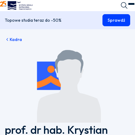
WSKZ - strona główna
Wyszuk
O
Topowe studia teraz do -50%
Sprawdź
Kadra
prof. dr hab. Krystian