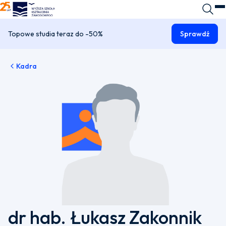
WSKZ - strona główna
Wyszuk
O
Topowe studia teraz do -50%
Sprawdź
Kadra
dr hab. Łukasz Zakonnik