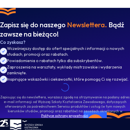
Zapisz się do naszego
Newslettera.
Bądź
zawsze na bieżąco!
Co zyskasz?
Wcześniejszy dostęp do ofert specjalnych i informacji o nowych
studiach, promocji oraz rabatach.
Powiadomienia o rabatach tylko dla subskrybentów.
Zaproszenia na warsztaty, wykłady mistrzowskie i wydarzenia
zamknięte.
Inspirujące wskazówki i ciekawostki, które pomogą Ci się rozwijać.
Zapisując się do newslettera, wyrażasz zgodę na otrzymywanie na podany adres
e-mail informacji od Wyższej Szkoły Kształcenia Zawodowego, dotyczących
oferowanych za pośrednictwem Serwisu produktów i usług (w tym nowych
kierunków studiów, promocji oraz rabatów) na zasadach określonych w
Polityce ochrony prywatności
.
WSKZ - strona główna