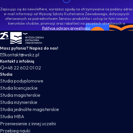
Zapisując się do newslettera, wyrażasz zgodę na otrzymywanie na podany adres
e-mail informacji od Wyższej Szkoły Kształcenia Zawodowego, dotyczących
oferowanych za pośrednictwem Serwisu produktów i usług (w tym nowych
kierunków studiów, promocji oraz rabatów) na zasadach określonych w
Polityce ochrony prywatności
.
WSKZ - strona główna
Masz pytania? Napisz do nas!
kontakt@wskz.pl
Kontakt z infolinią
+48 22 602 01 02
Studia
Studia podyplomowe
Studia licencjackie
Studia magisterskie
Studia inżynierskie
Studia jednolite magisterskie
Studia MBA
Przeniesienie z innej uczelni
Przebieg nauki