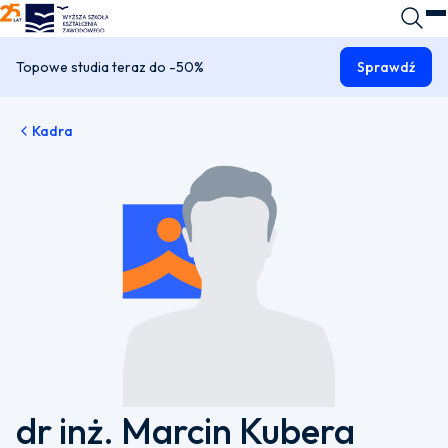
WSKZ - strona główna
Wyszuk
O
Topowe studia teraz do -50%
Sprawdź
Kadra
dr inż. Marcin Kubera