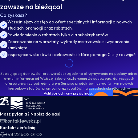
zawsze na bieżąco!
Co zyskasz?
Wcześniejszy dostęp do ofert specjalnych i informacji o nowych
studiach, promocji oraz rabatach.
Powiadomienia o rabatach tylko dla subskrybentów.
Zaproszenia na warsztaty, wykłady mistrzowskie i wydarzenia
zamknięte.
Inspirujące wskazówki i ciekawostki, które pomogą Ci się rozwijać.
Zapisując się do newslettera, wyrażasz zgodę na otrzymywanie na podany adres
e-mail informacji od Wyższej Szkoły Kształcenia Zawodowego, dotyczących
oferowanych za pośrednictwem Serwisu produktów i usług (w tym nowych
kierunków studiów, promocji oraz rabatów) na zasadach określonych w
Polityce ochrony prywatności
.
WSKZ - strona główna
Masz pytania? Napisz do nas!
kontakt@wskz.pl
Kontakt z infolinią
+48 22 602 01 02