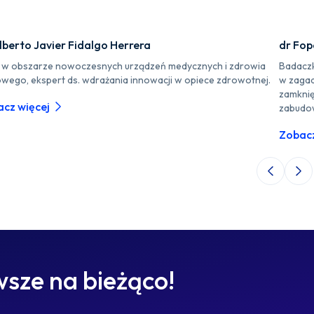
lberto Javier Fidalgo Herrera
dr Fo
r w obszarze nowoczesnych urządzeń medycznych i zdrowia
Badaczk
owego, ekspert ds. wdrażania innowacji w opiece zdrowotnej.
w zagad
zamknię
cz więcej
zabudo
Zobacz
Poprzedni 
Nas
sze na bieżąco!