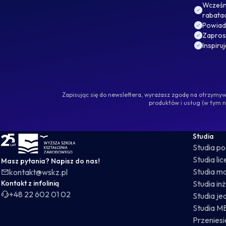
Wcześni
rabata
Powiad
Zaprosz
Inspiru
Zapisując się do newslettera, wyrażasz zgodę na otrzym
produktów i usług (w tym 
WSKZ - strona główna
Studia
Studia p
Studia li
Masz pytania? Napisz do nas!
Studia ma
kontakt@wskz.pl
Kontakt z infolinią
Studia in
+48 22 602 01 02
Studia je
Studia M
Przeniesie