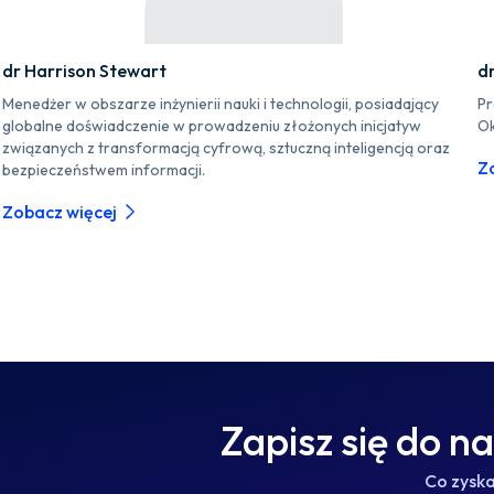
dr Harrison Stewart
d
Menedżer w obszarze inżynierii nauki i technologii, posiadający
Pr
globalne doświadczenie w prowadzeniu złożonych inicjatyw
Ok
związanych z transformacją cyfrową, sztuczną inteligencją oraz
Z
bezpieczeństwem informacji.
Zobacz więcej
Zapisz się do n
Co zysk