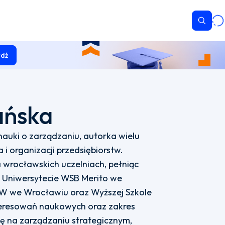
Wyszu
dź
ańska
auki o zarządzaniu, autorka wielu
 i organizacji przedsiębiorstw.
wrocławskich uczelniach, pełniąc
w Uniwersytecie WSB Merito we
SW we Wrocławiu oraz Wyższej Szkole
teresowań naukowych oraz zakres
ę na zarządzaniu strategicznym,