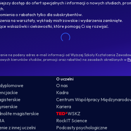
ejszy dostęp do ofert specjalnych i informacji o nowych studiach, pro
ch.
omienia o rabatach tylko dla subskrybentów.
enia na warsztaty, wykłady mistrzowskie i wydarzenia zamknięte.
jące wskazówki i ciekawostki, które pomogą Ci się rozwijać.
ywanie na podany adres e-mail informacji od Wyższej Szkoły Kształcenia Zawod
nowych kierunków studiów, promocji oraz rabatów) na zasadach określonych w
Po
O uczelni
odyplomowe
O nas
cencjackie
Kadra
gisterskie
Centrum Współpracy Międzynarodo
żynierskie
Kariera
dnolite magisterskie
WSKZ
BA
RockIT Science
nie z innej uczelni
Podcasty psychologiczne