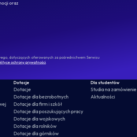
mocji oraz
owego, dotyczących oferowanych za pośrednictwem Serwisu
lityce ochrony prywatności
.
Dotacje
Dla studentów
Dotacje
Studia na zamówienie
Dotacje dla bezrobotnych
Aktualności
wej
Dotacje dla firm i szkół
Dotacje dla poszukujących pracy
Dotacje dla wojskowych
Dotacje dla rolników
Dotacje dla górników