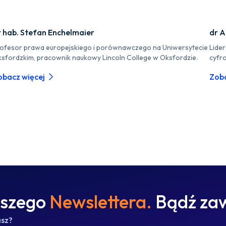
r hab. Stefan Enchelmaier
dr A
ofesor prawa europejskiego i porównawczego na Uniwersytecie
Lide
sfordzkim, pracownik naukowy Lincoln College w Oksfordzie.
cyfr
obacz więcej
Zoba
aszego
Newslettera.
Bądź zaw
asz?