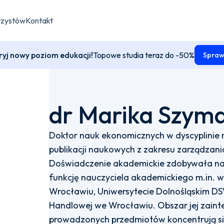
rzystów
Kontakt
yj nowy poziom edukacji!
Topowe studia teraz do -50%
Spraw
dr Marika Szym
Doktor nauk ekonomicznych w dyscyplinie n
publikacji naukowych z zakresu zarządzania
Doświadczenie akademickie zdobywała na 
funkcję nauczyciela akademickiego m.in. 
Wrocławiu, Uniwersytecie Dolnośląskim D
Handlowej we Wrocławiu. Obszar jej zain
prowadzonych przedmiotów koncentrują si