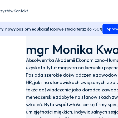
rzystów
Kontakt
yj nowy poziom edukacji!
Topowe studia teraz do -50%
Spraw
mgr Monika Kwas
Absolwentka Akademii Ekonomiczno-Human
uzyskała tytuł magistra na kierunku psycho
Posiada szerokie doświadczenie zawodowe
HR, jak i na stanowiskach związanych z za
także doświadczenie jako doradca zawodo
menedżerskie zdobyte na stanowiskach zwi
szkoleń. Była współwłaścicielką firmy specj
umiejętności miękkich, indywidualnych ses