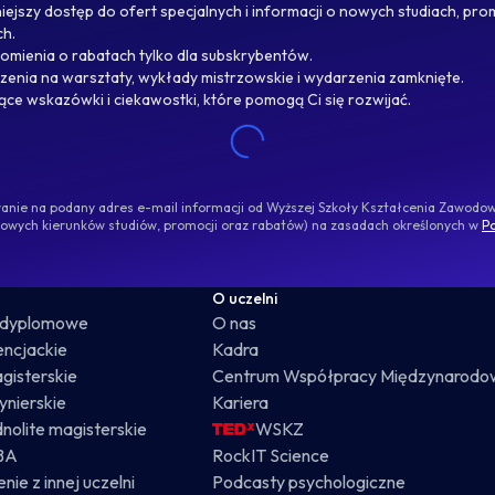
ejszy dostęp do ofert specjalnych i informacji o nowych studiach, pro
ch.
omienia o rabatach tylko dla subskrybentów.
enia na warsztaty, wykłady mistrzowskie i wydarzenia zamknięte.
jące wskazówki i ciekawostki, które pomogą Ci się rozwijać.
ywanie na podany adres e-mail informacji od Wyższej Szkoły Kształcenia Zawod
nowych kierunków studiów, promocji oraz rabatów) na zasadach określonych w
Po
O uczelni
odyplomowe
O nas
cencjackie
Kadra
gisterskie
Centrum Współpracy Międzynarodo
żynierskie
Kariera
dnolite magisterskie
WSKZ
BA
RockIT Science
nie z innej uczelni
Podcasty psychologiczne