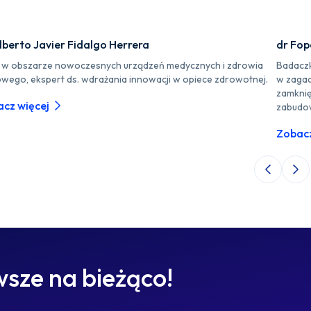
lberto Javier Fidalgo Herrera
dr Fo
r w obszarze nowoczesnych urządzeń medycznych i zdrowia
Badaczk
owego, ekspert ds. wdrażania innowacji w opiece zdrowotnej.
w zagad
zamknię
cz więcej
zabudo
Zobacz
Poprzedni 
Nas
sze na bieżąco!