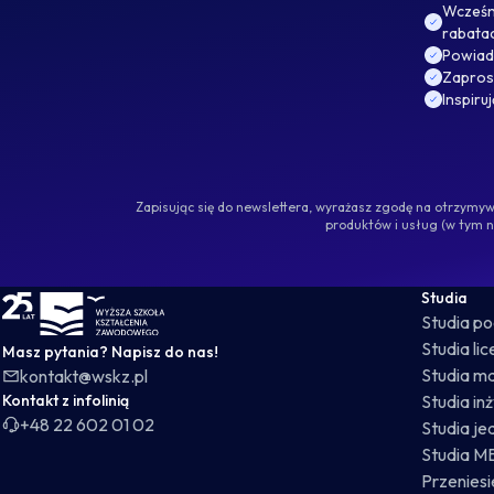
Wcześni
rabata
Powiad
Zaprosz
Inspiru
Zapisując się do newslettera, wyrażasz zgodę na otrzym
produktów i usług (w tym 
WSKZ - strona główna
Studia
Studia p
Studia li
Masz pytania? Napisz do nas!
Studia ma
kontakt@wskz.pl
Kontakt z infolinią
Studia in
+48 22 602 01 02
Studia je
Studia M
Przeniesie