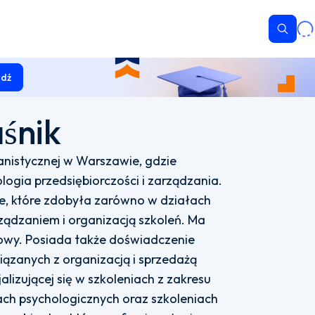
Wyszu
dź
́nik
istycznej w Warszawie, gdzie
logia przedsiębiorczości i zarządzania.
, które zdobyła zarówno w działach
rządzaniem i organizacją szkoleń. Ma
wy. Posiada także doświadczenie
ązanych z organizacją i sprzedażą
alizującej się w szkoleniach z zakresu
jach psychologicznych oraz szkoleniach