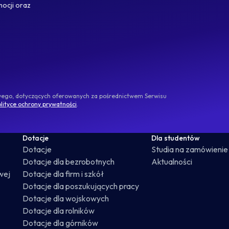
mocji oraz
owego, dotyczących oferowanych za pośrednictwem Serwisu
lityce ochrony prywatności
.
Dotacje
Dla studentów
Dotacje
Studia na zamówienie
Dotacje dla bezrobotnych
Aktualności
wej
Dotacje dla firm i szkół
Dotacje dla poszukujących pracy
Dotacje dla wojskowych
Dotacje dla rolników
Dotacje dla górników