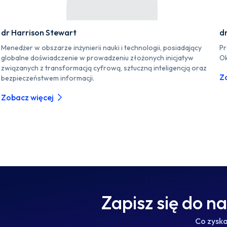
dr Harrison Stewart
d
Menedżer w obszarze inżynierii nauki i technologii, posiadający
Pr
globalne doświadczenie w prowadzeniu złożonych inicjatyw
Ok
związanych z transformacją cyfrową, sztuczną inteligencją oraz
Z
bezpieczeństwem informacji.
Zobacz więcej
Zapisz się do n
Co zysk