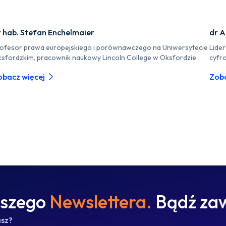
r hab. Stefan Enchelmaier
dr A
ofesor prawa europejskiego i porównawczego na Uniwersytecie
Lide
sfordzkim, pracownik naukowy Lincoln College w Oksfordzie.
cyfr
obacz więcej
Zoba
aszego
Newslettera.
Bądź zaw
asz?