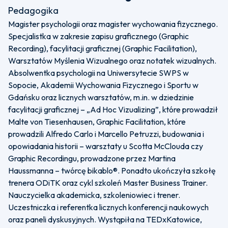
Pedagogika
Magister psychologii oraz magister wychowania fizycznego.
Specjalistka w zakresie zapisu graficznego (Graphic
Recording), facylitacji graficznej (Graphic Facilitation),
Warsztatów Myślenia Wizualnego oraz notatek wizualnych.
Absolwentka psychologii na Uniwersytecie SWPS w
Sopocie, Akademii Wychowania Fizycznego i Sportu w
Gdańsku oraz licznych warsztatów, m.in. w dziedzinie
facylitacji graficznej – „Ad Hoc Vizualizing”, które prowadził
Malte von Tiesenhausen, Graphic Facilitation, które
prowadzili Alfredo Carlo i Marcello Petruzzi, budowania i
opowiadania historii – warsztaty u Scotta McClouda czy
Graphic Recordingu, prowadzone przez Martina
Haussmanna – twórcę bikablo®. Ponadto ukończyła szkołę
trenera ODiTK oraz cykl szkoleń Master Business Trainer.
Nauczycielka akademicka, szkoleniowiec i trener.
Uczestniczka i referentka licznych konferencji naukowych
oraz paneli dyskusyjnych. Wystąpiła na TEDxKatowice,