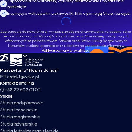
Zaproszenia na warsztaty, wykłady mistrzowskie i wydarzenia
zamknięte.
Inspirujące wskazówki i ciekawostki, które pomogą Ci się rozwijać.
Zapisując się do newslettera, wyrażasz zgodę na otrzymywanie na podany adres
e-mail informacji od Wyższej Szkoły Kształcenia Zawodowego, dotyczących
oferowanych za pośrednictwem Serwisu produktów i usług (w tym nowych
kierunków studiów, promocji oraz rabatów) na zasadach określonych w
Polityce ochrony prywatności
.
WSKZ - strona główna
Masz pytania? Napisz do nas!
kontakt@wskz.pl
Kontakt z infolinią
+48 22 602 01 02
Studia
Studia podyplomowe
Studia licencjackie
Studia magisterskie
Studia inżynierskie
Studia jednolite magisterskie