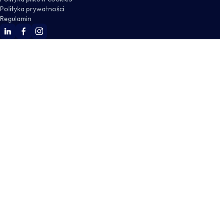
Polityka prywatności
Regulamin
WSKZ Linkedin
WSKZ Facebook
WSKZ Instagram