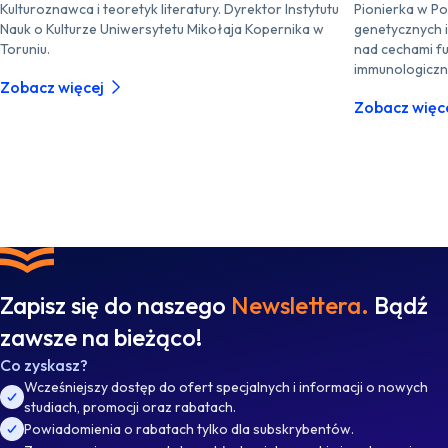
Kulturoznawca i teoretyk literatury. Dyrektor Instytutu
Pionierka w P
Nauk o Kulturze Uniwersytetu Mikołaja Kopernika w
genetycznych 
Toruniu.
nad cechami fu
immunologiczn
Zobacz więcej
Zobacz więc
Zapisz się do naszego
Newslettera.
Bądź
zawsze na bieżąco!
Co zyskasz?
Wcześniejszy dostęp do ofert specjalnych i informacji o nowych
studiach, promocji oraz rabatach.
Powiadomienia o rabatach tylko dla subskrybentów.