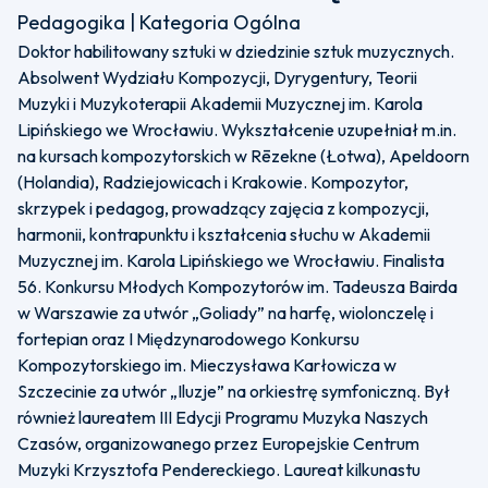
Pedagogika | Kategoria Ogólna
Doktor habilitowany sztuki w dziedzinie sztuk muzycznych.
Absolwent Wydziału Kompozycji, Dyrygentury, Teorii
Muzyki i Muzykoterapii Akademii Muzycznej im. Karola
Lipińskiego we Wrocławiu. Wykształcenie uzupełniał m.in.
na kursach kompozytorskich w Rēzekne (Łotwa), Apeldoorn
(Holandia), Radziejowicach i Krakowie. Kompozytor,
skrzypek i pedagog, prowadzący zajęcia z kompozycji,
harmonii, kontrapunktu i kształcenia słuchu w Akademii
Muzycznej im. Karola Lipińskiego we Wrocławiu. Finalista
56. Konkursu Młodych Kompozytorów im. Tadeusza Bairda
w Warszawie za utwór „Goliady” na harfę, wiolonczelę i
fortepian oraz I Międzynarodowego Konkursu
Kompozytorskiego im. Mieczysława Karłowicza w
Szczecinie za utwór „Iluzje” na orkiestrę symfoniczną. Był
również laureatem III Edycji Programu Muzyka Naszych
Czasów, organizowanego przez Europejskie Centrum
Muzyki Krzysztofa Pendereckiego. Laureat kilkunastu