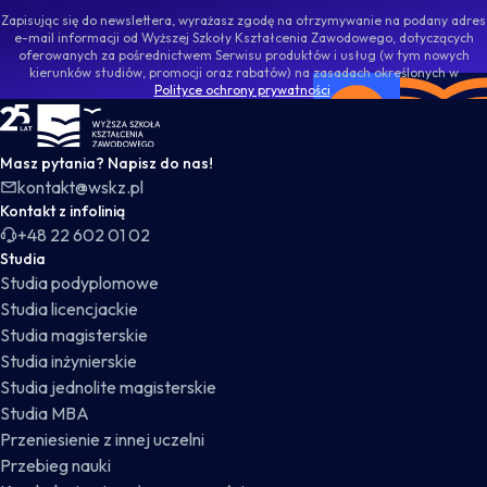
Zapisując się do newslettera, wyrażasz zgodę na otrzymywanie na podany adres
e-mail informacji od Wyższej Szkoły Kształcenia Zawodowego, dotyczących
oferowanych za pośrednictwem Serwisu produktów i usług (w tym nowych
kierunków studiów, promocji oraz rabatów) na zasadach określonych w
Polityce ochrony prywatności
.
WSKZ - strona główna
Masz pytania? Napisz do nas!
kontakt@wskz.pl
Kontakt z infolinią
+48 22 602 01 02
Studia
Studia podyplomowe
Studia licencjackie
Studia magisterskie
Studia inżynierskie
Studia jednolite magisterskie
Studia MBA
Przeniesienie z innej uczelni
Przebieg nauki