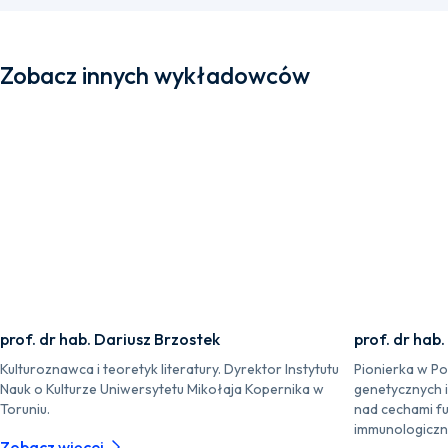
Zobacz innych wykładowców
prof. dr hab. Dariusz Brzostek
prof. dr hab
Kulturoznawca i teoretyk literatury. Dyrektor Instytutu
Pionierka w P
Nauk o Kulturze Uniwersytetu Mikołaja Kopernika w
genetycznych 
Toruniu.
nad cechami fu
immunologiczn
Zobacz więcej