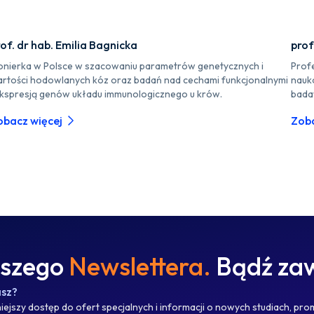
of. dr hab. Emilia Bagnicka
prof
onierka w Polsce w szacowaniu parametrów genetycznych i
Prof
rtości hodowlanych kóz oraz badań nad cechami funkcjonalnymi
nauk
ekspresją genów układu immunologicznego u krów.
bada
obacz więcej
Zoba
aszego
Newslettera.
Bądź zaw
asz?
ejszy dostęp do ofert specjalnych i informacji o nowych studiach, pro