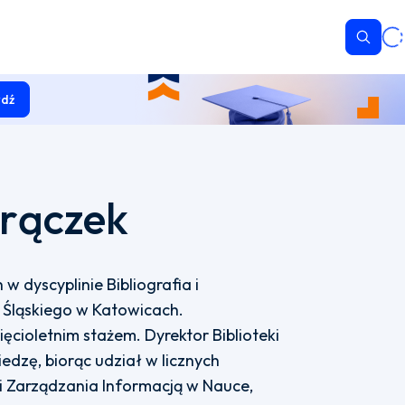
Wyszu
dź
Frączek
 dyscyplinie Bibliografia i
 Śląskiego w Katowicach.
cioletnim stażem. Dyrektor Biblioteki
iedzę, biorąc udział w licznych
i Zarządzania Informacją w Nauce,