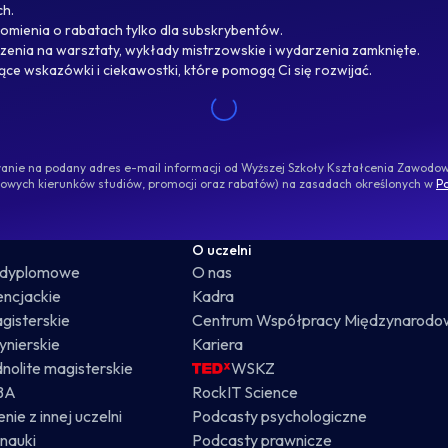
ch.
omienia o rabatach tylko dla subskrybentów.
enia na warsztaty, wykłady mistrzowskie i wydarzenia zamknięte.
jące wskazówki i ciekawostki, które pomogą Ci się rozwijać.
ywanie na podany adres e-mail informacji od Wyższej Szkoły Kształcenia Zawod
nowych kierunków studiów, promocji oraz rabatów) na zasadach określonych w
Po
O uczelni
odyplomowe
O nas
cencjackie
Kadra
gisterskie
Centrum Współpracy Międzynarodo
żynierskie
Kariera
dnolite magisterskie
WSKZ
BA
RockIT Science
nie z innej uczelni
Podcasty psychologiczne
nauki
Podcasty prawnicze