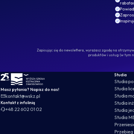
rabata
Powiad
Zaprosz
Inspiru
Zapisując się do newslettera, wyrażasz zgodę na otrzym
produktów i usług (w tym 
WSKZ - strona główna
Studia
Studia p
Studia li
Masz pytania? Napisz do nas!
Studia ma
kontakt@wskz.pl
Kontakt z infolinią
Studia in
+48 22 602 01 02
Studia je
Studia M
Przeniesie
Przebieg 