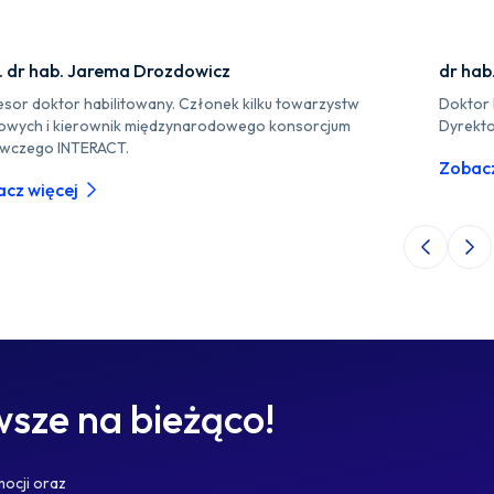
. dr hab. Jarema Drozdowicz
dr hab
esor doktor habilitowany. Członek kilku towarzystw
Doktor 
owych i kierownik międzynarodowego konsorcjum
Dyrekto
wczego INTERACT.
Zobacz
cz więcej
Poprzedni 
Nas
sze na bieżąco!
mocji oraz