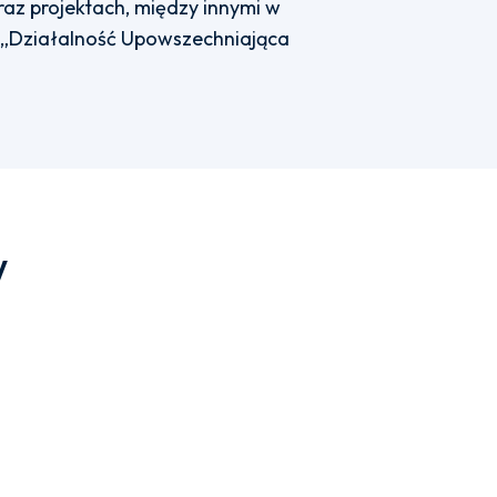
raz projektach, między innymi w
j „Działalność Upowszechniająca
w