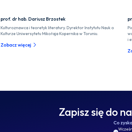
prof. dr hab. Dariusz Brzostek
pr
Kulturoznawca i teoretyk literatury. Dyrektor Instytutu Nauk o
Pi
Kulturze Uniwersytetu Mikołaja Kopernika w Toruniu.
wa
i 
Zobacz więcej
Z
Zapisz się do n
Co zysk
Wcześni