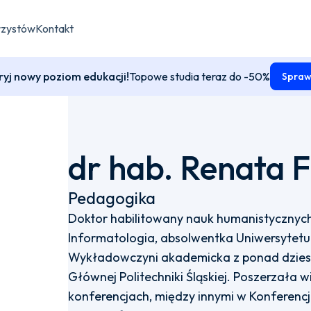
rzystów
Kontakt
yj nowy poziom edukacji!
Topowe studia teraz do -50%
Spraw
dr hab. Renata 
Pedagogika
Doktor habilitowany nauk humanistycznych w
Informatologia, absolwentka Uniwersytetu
Wykładowczyni akademicka z ponad dziesię
Głównej Politechniki Śląskiej. Poszerzała w
konferencjach, między innymi w Konferencj