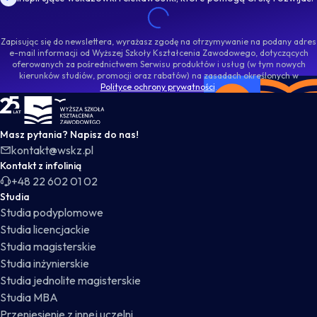
Zapisując się do newslettera, wyrażasz zgodę na otrzymywanie na podany adres
e-mail informacji od Wyższej Szkoły Kształcenia Zawodowego, dotyczących
oferowanych za pośrednictwem Serwisu produktów i usług (w tym nowych
kierunków studiów, promocji oraz rabatów) na zasadach określonych w
Polityce ochrony prywatności
.
WSKZ - strona główna
Masz pytania? Napisz do nas!
kontakt@wskz.pl
Kontakt z infolinią
+48 22 602 01 02
Studia
Studia podyplomowe
Studia licencjackie
Studia magisterskie
Studia inżynierskie
Studia jednolite magisterskie
Studia MBA
Przeniesienie z innej uczelni