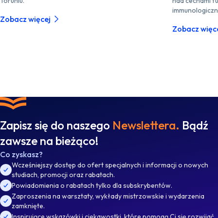
Toruniu.
nad cechami fu
immunologiczn
Zobacz więcej
Zobacz więc
Zapisz się do naszego
Newslettera.
Bądź
zawsze na bieżąco!
Co zyskasz?
Wcześniejszy dostęp do ofert specjalnych i informacji o nowych
studiach, promocji oraz rabatach.
Powiadomienia o rabatach tylko dla subskrybentów.
Zaproszenia na warsztaty, wykłady mistrzowskie i wydarzenia
zamknięte.
Inspirujące wskazówki i ciekawostki, które pomogą Ci się rozwijać.