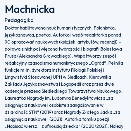
Machnicka
Pedagogika
Doktor habilitowana nauk humanistycznych. Polonistka,
językoznawca, poetka. Autorka i współredaktorka ponad
90 opracowań naukowych (książek, artykułów, recenzji) –
połowa z nich poświęcona twórczości i biografii Bolesława
Prusa (Aleksandra Głowackiego). Współtworzy zespół
redakcyjny czasopisma humanistycznego „Ogród”. Pełniła
funkcje m. in. dyrektora Instytutu Filologii Polskiej i
Lingwistyki Stosowanej UPH w Siedlcach, Kierownika
Zakładu Językoznawstwa i Logopedii oraz przez dwie
kadencje prezesa Siedleckiego Towarzystwa Naukowego.
Laureatka Nagrody im. Ludomira Benedyktowicza „za
osiągnięcia naukowe i osobiste zaangażowanie w
działalność STN” (2019) oraz Nagrody Złotego Jacka „za
osiągnięcia naukowe” (2021). Autorka tomiku poezji
„Napisać wiersz… z ufnością dziecka” (2020/2021). Należy