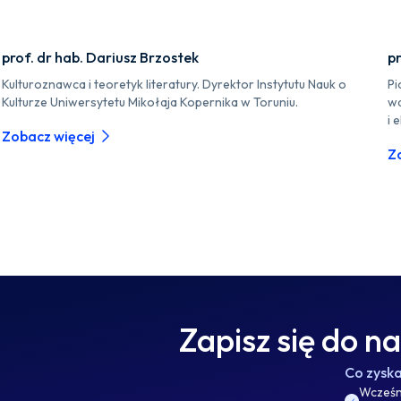
prof. dr hab. Dariusz Brzostek
pr
Kulturoznawca i teoretyk literatury. Dyrektor Instytutu Nauk o
Pi
Kulturze Uniwersytetu Mikołaja Kopernika w Toruniu.
wa
i 
Zobacz więcej
Z
Zapisz się do n
Co zysk
Wcześni