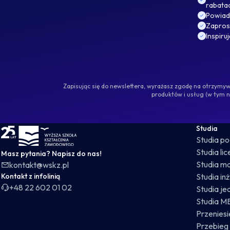
rabata
Powiad
Zaprosz
Inspiru
Zapisując się do newslettera, wyrażasz zgodę na otrzym
produktów i usług (w tym 
WSKZ - strona główna
Studia
Studia p
Studia li
Masz pytania? Napisz do nas!
Studia ma
kontakt@wskz.pl
Kontakt z infolinią
Studia in
+48 22 602 01 02
Studia je
Studia M
Przeniesie
Przebieg 