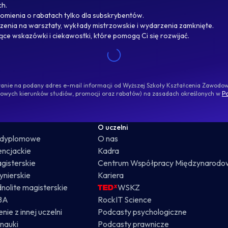
ch.
omienia o rabatach tylko dla subskrybentów.
enia na warsztaty, wykłady mistrzowskie i wydarzenia zamknięte.
jące wskazówki i ciekawostki, które pomogą Ci się rozwijać.
ywanie na podany adres e-mail informacji od Wyższej Szkoły Kształcenia Zawod
nowych kierunków studiów, promocji oraz rabatów) na zasadach określonych w
Po
O uczelni
odyplomowe
O nas
cencjackie
Kadra
gisterskie
Centrum Współpracy Międzynarodo
żynierskie
Kariera
dnolite magisterskie
WSKZ
BA
RockIT Science
nie z innej uczelni
Podcasty psychologiczne
nauki
Podcasty prawnicze