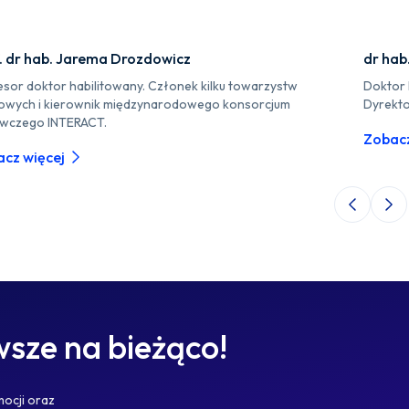
. dr hab. Jarema Drozdowicz
dr hab
esor doktor habilitowany. Członek kilku towarzystw
Doktor 
owych i kierownik międzynarodowego konsorcjum
Dyrekto
wczego INTERACT.
Zobacz
cz więcej
Poprzedni 
Nas
sze na bieżąco!
mocji oraz