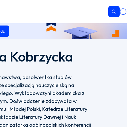
Wyszu
dź
ka Kobrzycka
oznawstwa, absolwentka studiów
ze specjalizacją nauczycielską na
zkiego. Wykładowczyni akademicka z
ym. Doświadczenie zdobywała w
u i Młodej Polski, Katedrze Literatury
akładzie Literatury Dawnej i Nauk
anizatorka ogólnopolskich konferencji