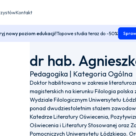
rzystów
Kontakt
yj nowy poziom edukacji!
Topowe studia teraz do -50%
Spraw
dr hab. Agniesz
Pedagogika | Kategoria Ogólna
Doktor habilitowana w zakresie literatur
magisterskich na kierunku Filologia polska 
Wydziale Filologicznym Uniwersytetu Łód
ponad dwudziestoletnim stażem zawodow
Katedrze Literatury Oświecenia, Pozytywizm
Oświecenia i Literatury Stosowanej oraz Z
Pomocniczych Uniwersytetu Łódzkiego. Org