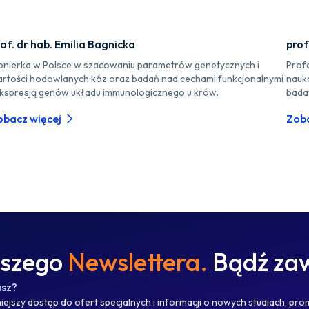
of. dr hab. Emilia Bagnicka
prof
onierka w Polsce w szacowaniu parametrów genetycznych i
Prof
rtości hodowlanych kóz oraz badań nad cechami funkcjonalnymi
nauk
ekspresją genów układu immunologicznego u krów.
bada
obacz więcej
Zoba
aszego
Newslettera.
Bądź zaw
asz?
ejszy dostęp do ofert specjalnych i informacji o nowych studiach, pro