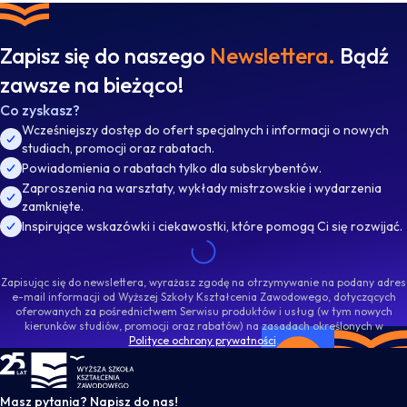
Zapisz się do naszego
Newslettera.
Bądź
zawsze na bieżąco!
Co zyskasz?
Wcześniejszy dostęp do ofert specjalnych i informacji o nowych
studiach, promocji oraz rabatach.
Powiadomienia o rabatach tylko dla subskrybentów.
Zaproszenia na warsztaty, wykłady mistrzowskie i wydarzenia
zamknięte.
Inspirujące wskazówki i ciekawostki, które pomogą Ci się rozwijać.
Zapisując się do newslettera, wyrażasz zgodę na otrzymywanie na podany adres
e-mail informacji od Wyższej Szkoły Kształcenia Zawodowego, dotyczących
oferowanych za pośrednictwem Serwisu produktów i usług (w tym nowych
kierunków studiów, promocji oraz rabatów) na zasadach określonych w
Polityce ochrony prywatności
.
WSKZ - strona główna
Masz pytania? Napisz do nas!