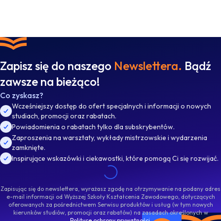
Zapisz się do naszego
Newslettera.
Bądź
zawsze na bieżąco!
Co zyskasz?
Wcześniejszy dostęp do ofert specjalnych i informacji o nowych
studiach, promocji oraz rabatach.
Powiadomienia o rabatach tylko dla subskrybentów.
Zaproszenia na warsztaty, wykłady mistrzowskie i wydarzenia
zamknięte.
Inspirujące wskazówki i ciekawostki, które pomogą Ci się rozwijać.
Zapisując się do newslettera, wyrażasz zgodę na otrzymywanie na podany adres
e-mail informacji od Wyższej Szkoły Kształcenia Zawodowego, dotyczących
oferowanych za pośrednictwem Serwisu produktów i usług (w tym nowych
kierunków studiów, promocji oraz rabatów) na zasadach określonych w
Polityce ochrony prywatności
.