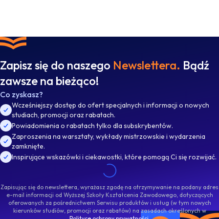
Zapisz się do naszego
Newslettera.
Bądź
zawsze na bieżąco!
Co zyskasz?
Wcześniejszy dostęp do ofert specjalnych i informacji o nowych
studiach, promocji oraz rabatach.
Powiadomienia o rabatach tylko dla subskrybentów.
Zaproszenia na warsztaty, wykłady mistrzowskie i wydarzenia
zamknięte.
Inspirujące wskazówki i ciekawostki, które pomogą Ci się rozwijać.
Zapisując się do newslettera, wyrażasz zgodę na otrzymywanie na podany adres
e-mail informacji od Wyższej Szkoły Kształcenia Zawodowego, dotyczących
oferowanych za pośrednictwem Serwisu produktów i usług (w tym nowych
kierunków studiów, promocji oraz rabatów) na zasadach określonych w
Polityce ochrony prywatności
.