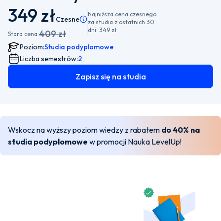
349 zł
Najniższa cena czesnego
Czesne
Pamiętaj, że istnieje możliwość wyboru płatnośc
za studia z ostatnich 30
dni:
349 zł
409 zł
Stara cena:
Poziom:
Studia podyplomowe
Liczba semestrów:
2
Zapisz się na studia
Wskocz na wyższy poziom wiedzy z rabatem
do 40% na
studia podyplomowe
w promocji Nauka LevelUp!