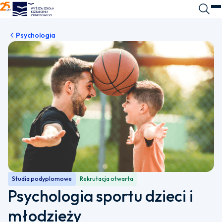
WSKZ - strona główna
Wyszuk
O
Psychologia
Studia podyplomowe
Rekrutacja otwarta
Psychologia sportu dzieci i
młodzieży