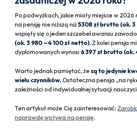
zasadniczej w 2026 roku?
Po podwyżkach, jakie miały miejsce w 2026 r
na pensję nie niższą niż
5308 zł brutto (ok. 
wspięły się o jeden szczebel awansu zawod
(ok. 3 980 – 4 100 zł netto)
. Z kolei pensja 
dyplomowanych wynosi
6 397 zł brutto (ok.
Warto jednak pamiętać, że
są to jedynie k
wielu czynników.
Ostateczna pensja „na rękę
zależności od indywidualnej sytuacji nauczyci
Ten artykuł może Cię zainteresować:
Zarobki
naprawdę wpływa na pensje
.