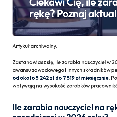
Ciekawi Cię, ile zar
rękę? Poznaj aktua
Artykuł archiwalny.
Zastanawiasz się, ile zarabia nauczyciel w 2
awansu zawodowego i innych składników pe
od około 5 242 zł do 7 519 zł miesięcznie
. P
wpływają na wysokość zarobków pracownikó
Ile zarabia nauczyciel na r