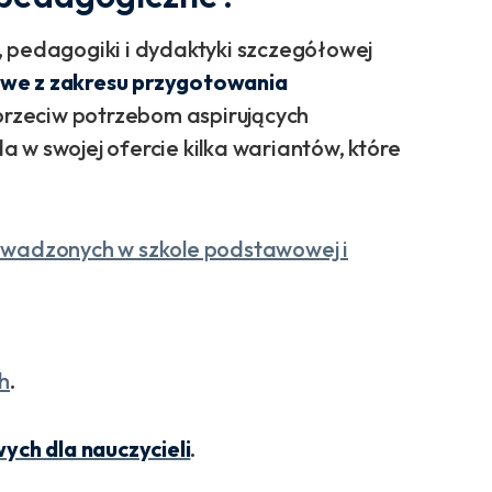
, pedagogiki i dydaktyki szczegółowej
we z zakresu przygotowania
zeciw potrzebom aspirujących
 w swojej ofercie kilka wariantów, które
owadzonych w szkole podstawowej i
h
.
ch dla nauczycieli
.