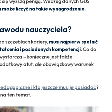
ć się wyższą pensją. Według danych GUS
 może liczyć na takie wynagrodzenie.
zawodu nauczyciela?
 po szczeblach kariery,
musi najpierw spełnić
ałcenia i posiadanych kompetencji
. Co do
ystarcza – konieczne jest także
dodatkowy atut, ale obowiązkowy warunek
pedagogiczne i kto jeszcze musi je posiadać
?
 na ten temat.