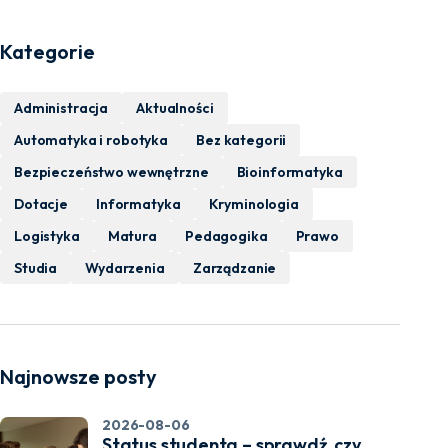
Kategorie
Administracja
Aktualności
Automatyka i robotyka
Bez kategorii
Bezpieczeństwo wewnętrzne
Bioinformatyka
Dotacje
Informatyka
Kryminologia
Logistyka
Matura
Pedagogika
Prawo
Studia
Wydarzenia
Zarządzanie
Najnowsze posty
2026-08-06
Status studenta – sprawdź, czy