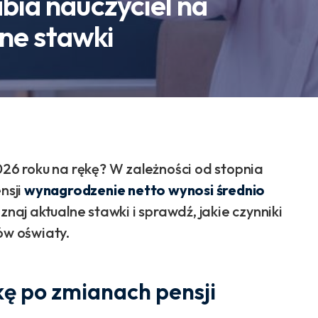
abia nauczyciel na
lne stawki
026 roku na rękę? W zależności od stopnia
nsji
wynagrodzenie netto wynosi średnio
oznaj aktualne stawki i sprawdź, jakie czynniki
w oświaty.
ękę po zmianach pensji