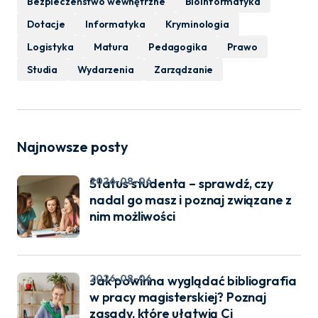
Bezpieczeństwo wewnętrzne
Bioinformatyka
Dotacje
Informatyka
Kryminologia
Logistyka
Matura
Pedagogika
Prawo
Studia
Wydarzenia
Zarządzanie
Najnowsze posty
2026-08-06
Status studenta – sprawdź, czy
nadal go masz i poznaj związane z
nim możliwości
2026-08-06
Jak powinna wyglądać bibliografia
w pracy magisterskiej? Poznaj
zasady, które ułatwią Ci