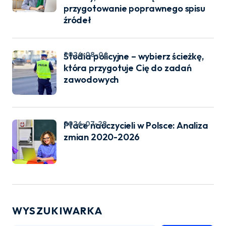
przygotowanie poprawnego spisu
źródeł
2026-08-06
Studia policyjne – wybierz ścieżkę,
która przygotuje Cię do zadań
zawodowych
2026-07-28
Płace nauczycieli w Polsce: Analiza
zmian 2020-2026
WYSZUKIWARKA