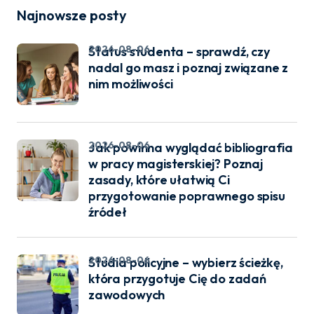
Najnowsze posty
2026-08-06
Status studenta – sprawdź, czy
nadal go masz i poznaj związane z
nim możliwości
2026-08-06
Jak powinna wyglądać bibliografia
w pracy magisterskiej? Poznaj
zasady, które ułatwią Ci
przygotowanie poprawnego spisu
źródeł
2026-08-06
Studia policyjne – wybierz ścieżkę,
która przygotuje Cię do zadań
zawodowych