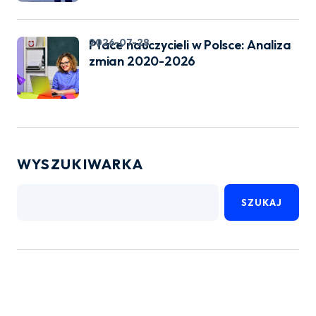
2026-07-28
Płace nauczycieli w Polsce: Analiza
zmian 2020-2026
WYSZUKIWARKA
SZUKAJ