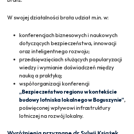
W swojej działalności brała udział m.in. w:
konferencjach biznesowych i naukowych
dotyczących bezpieczeństwa, innowacji
oraz inteligentnego rozwoju;
przedsięwzięciach służących popularyzacji
wiedzy i wymianie doświadczeń między
nauką a praktyką;
współorganizacji konferencji
„Bezpieczeństwo regionu w kontekście
budowy lotniska lokalnego w Boguszynie”
,
poświęconej wpływowi infrastruktury
lotniczej na rozwój lokalny.
Wyróżnienia przyznane dr Sylwii Książek