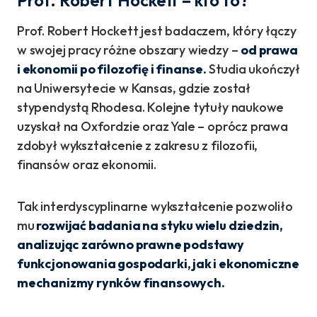
Prof. Robert Hockett – kto to?
Prof. Robert Hockett jest badaczem, który łączy
w swojej pracy różne obszary wiedzy –
od prawa
i ekonomii po filozofię i finanse.
Studia ukończył
na Uniwersytecie w Kansas, gdzie został
stypendystą Rhodesa. Kolejne tytuły naukowe
uzyskał na Oxfordzie oraz Yale – oprócz prawa
zdobył wykształcenie z zakresu z filozofii,
finansów oraz ekonomii.
Tak interdyscyplinarne wykształcenie pozwoliło
mu
rozwijać badania na styku wielu dziedzin,
analizując zarówno prawne podstawy
funkcjonowania gospodarki, jak i ekonomiczne
mechanizmy rynków finansowych.