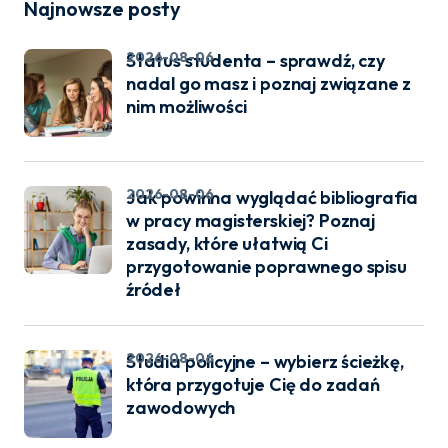
Najnowsze posty
2026-08-06
Status studenta – sprawdź, czy
nadal go masz i poznaj związane z
nim możliwości
2026-08-06
Jak powinna wyglądać bibliografia
w pracy magisterskiej? Poznaj
zasady, które ułatwią Ci
przygotowanie poprawnego spisu
źródeł
2026-08-06
Studia policyjne – wybierz ścieżkę,
która przygotuje Cię do zadań
zawodowych