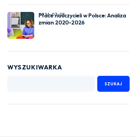
2026-07-28
Płace nauczycieli w Polsce: Analiza
zmian 2020-2026
WYSZUKIWARKA
SZUKAJ