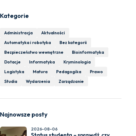
Kategorie
Administracja
Aktualności
Automatyka i robotyka
Bez kategorii
Bezpieczeństwo wewnętrzne
Bioinformatyka
Dotacje
Informatyka
Kryminologia
Logistyka
Matura
Pedagogika
Prawo
Studia
Wydarzenia
Zarządzanie
Najnowsze posty
2026-08-06
Status studenta – sprawdź, czy