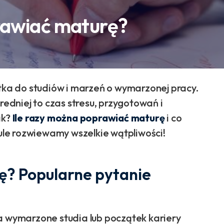
rawiać maturę?
stka do studiów i marzeń o wymarzonej pracy.
redniej to czas stresu, przygotowań i
ak?
Ile razy można poprawiać maturę
i co
le rozwiewamy wszelkie wątpliwości!
? Popularne pytanie
a wymarzone studia lub początek kariery