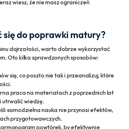
teraz wiesz, że nie masz ograniczeń
 się do poprawki matury?
inu dojrzałości, warto dobrze wykorzystać
em. Oto kilka sprawdzonych sposobów:
w się, co poszło nie tak i przeanalizuj, które
ości.
arna praca na materiałach z poprzednich lat
 utrwalić wiedzę.
eśli samodzielna nauka nie przynosi efektów,
rsach przygotowawczych.
harmonogram powtórek, by efektywnie