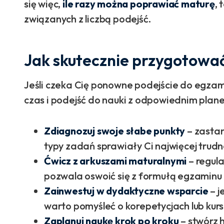
się więc,
ile razy można poprawiać maturę
, 
związanych z liczbą podejść.
Jak skutecznie przygotować
Jeśli czeka Cię ponowne podejście do egzam
czas i podejść do nauki z odpowiednim plan
Zdiagnozuj swoje słabe punkty
– zastanó
typy zadań sprawiały Ci najwięcej trudn
Ćwicz z arkuszami maturalnymi
– regul
pozwala oswoić się z formułą egzaminu i
Zainwestuj w dydaktyczne wsparcie
– j
warto pomyśleć o korepetycjach lub ku
Zaplanuj naukę krok po kroku
– stwórz 