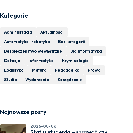
Kategorie
Administracja
Aktualności
Automatyka i robotyka
Bez kategorii
Bezpieczeństwo wewnętrzne
Bioinformatyka
Dotacje
Informatyka
Kryminologia
Logistyka
Matura
Pedagogika
Prawo
Studia
Wydarzenia
Zarządzanie
Najnowsze posty
2026-08-06
Status studenta – sprawdź, czy