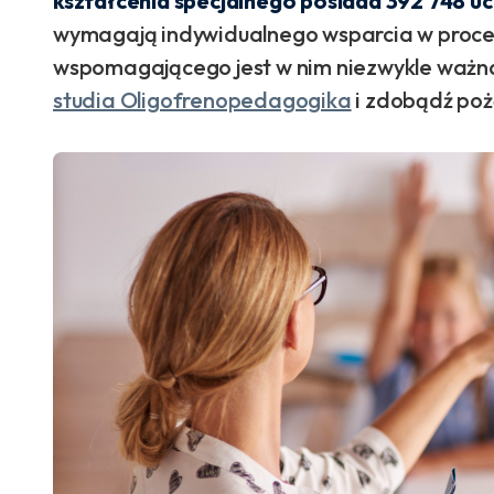
kształcenia specjalnego posiada 392 748 u
wymagają indywidualnego wsparcia w proces
wspomagającego jest w nim niezwykle ważna
studia Oligofrenopedagogika
i zdobądź po