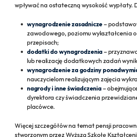
wpływać na ostateczną wysokość wypłaty. Do
wynagrodzenie zasadnicze
– podstawow
zawodowego, poziomu wykształcenia or
przepisach;
dodatki do wynagrodzenia
– przyznawa
lub realizację dodatkowych zadań wynika
wynagrodzenie za godziny ponadwymia
nauczycielom realizującym zajęcia wyk
nagrody i inne świadczenia
– obejmujące
dyrektora czy świadczenia przewidzian
placówce.
Więcej szczegółów na temat pensji pracowni
stworzonym przez Wyższą Szkołę Kształc