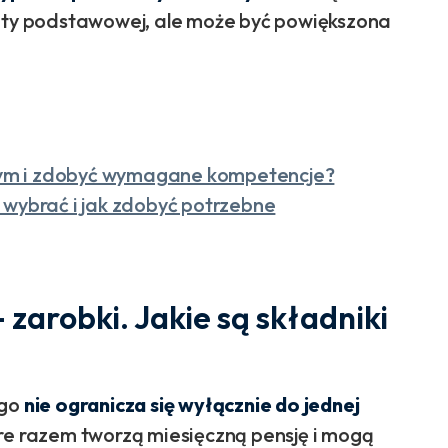
woty podstawowej, ale może być powiększona
ym i zdobyć wymagane kompetencje?
 wybrać i jak zdobyć potrzebne
zarobki. Jakie są składniki
ego
nie ogranicza się wyłącznie do jednej
óre razem tworzą miesięczną pensję i mogą