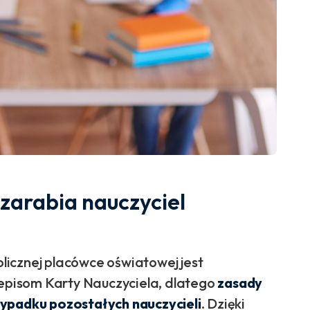
e zarabia nauczyciel
icznej placówce oświatowej jest
pisom Karty Nauczyciela, dlatego
zasady
zypadku pozostałych nauczycieli
. Dzięki