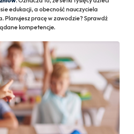
czniów
. Oznacza to, że setki tysięcy dzieci
ie edukacji, a obecność nauczyciela
. Planujesz pracę w zawodzie? Sprawdź
żądane kompetencje.