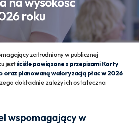
a na wysokość
026 roku
omagający zatrudniony w publicznej
u jest
ściśle powiązane z przepisami Karty
 oraz planowaną waloryzacją płac w 2026
d czego dokładnie zależy ich ostateczna
ciel wspomagający w