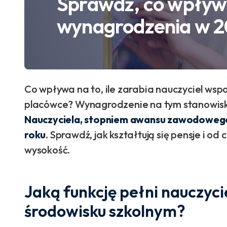
Sprawdź, co wpływ
wynagrodzenia w 2
Co wpływa na to, ile zarabia nauczyciel wsp
placówce? Wynagrodzenie na tym stanowisk
Nauczyciela, stopniem awansu zawodowego
roku
. Sprawdź, jak kształtują się pensje i o
wysokość.
Jaką funkcję pełni nauczy
środowisku szkolnym?