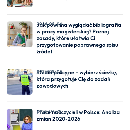
2026-08-06
Jak powinna wyglądać bibliografia
w pracy magisterskiej? Poznaj
zasady, które ułatwią Ci
przygotowanie poprawnego spisu
źródeł
2026-08-06
Studia policyjne – wybierz ścieżkę,
która przygotuje Cię do zadań
zawodowych
2026-07-28
Płace nauczycieli w Polsce: Analiza
zmian 2020-2026