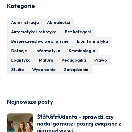
Kategorie
Administracja
Aktualności
Automatyka i robotyka
Bez kategorii
Bezpieczeństwo wewnętrzne
Bioinformatyka
Dotacje
Informatyka
Kryminologia
Logistyka
Matura
Pedagogika
Prawo
Studia
Wydarzenia
Zarządzanie
Najnowsze posty
2026-08-06
Status studenta – sprawdź, czy
nadal go masz i poznaj związane z
nim możliwości