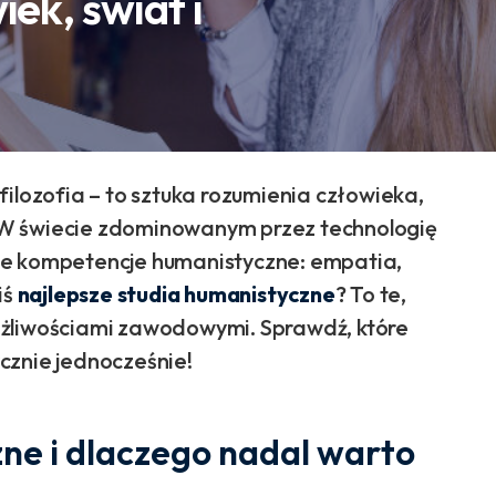
iek, świat i
i filozofia – to sztuka rozumienia człowieka,
o. W świecie zdominowanym przez technologię
ie kompetencje humanistyczne: empatia,
iś
najlepsze studia humanistyczne
? To te,
 możliwościami zawodowymi. Sprawdź, które
ycznie jednocześnie!
ne i dlaczego nadal warto