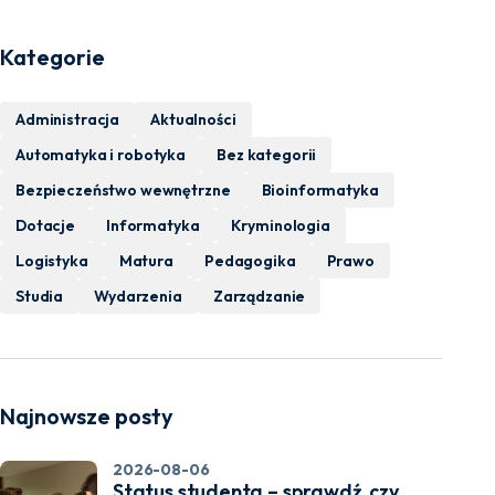
Kategorie
Administracja
Aktualności
Automatyka i robotyka
Bez kategorii
Bezpieczeństwo wewnętrzne
Bioinformatyka
Dotacje
Informatyka
Kryminologia
Logistyka
Matura
Pedagogika
Prawo
Studia
Wydarzenia
Zarządzanie
Najnowsze posty
2026-08-06
Status studenta – sprawdź, czy