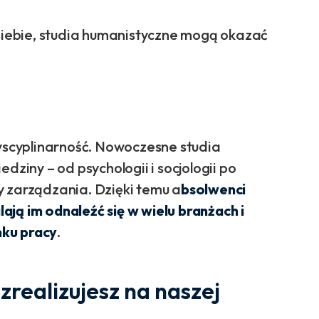
 siebie, studia humanistyczne mogą okazać
dyscyplinarność. Nowoczesne studia
dziny – od psychologii i socjologii po
y zarządzania. Dzięki temu a
bsolwenci
ją im odnaleźć się w wielu branżach i
nku pracy
.
zrealizujesz na naszej