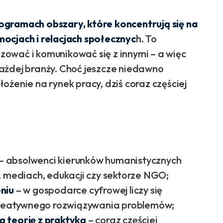
ogramach obszary, które koncentrują się na
emocjach i relacjach społecznyc
h. To
lizować i komunikować się z innymi – a więc
ażdej branży. Choć jeszcze niedawno
ożenie na rynek pracy, dziś coraz częściej
– absolwenci kierunków humanistycznych
, mediach, edukacji czy sektorze NGO;
niu
– w gospodarce cyfrowej liczy się
 kreatywnego rozwiązywania problemów;
 teorię z praktyką
– coraz częściej