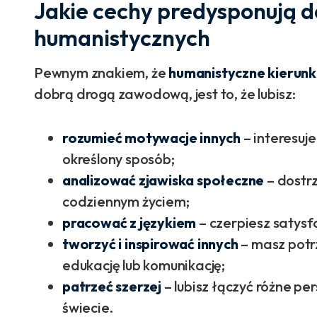
Jakie cechy predysponują d
humanistycznych
Pewnym znakiem, że
humanistyczne kierunki
dobrą drogą zawodową, jest to, że lubisz:
rozumieć motywacje innych
– interesuje
określony sposób;
analizować zjawiska społeczne
– dostrz
codziennym życiem;
pracować z językiem
– czerpiesz satysf
tworzyć i inspirować innych
– masz potr
edukację lub komunikację;
patrzeć szerzej
– lubisz łączyć różne pe
świecie.