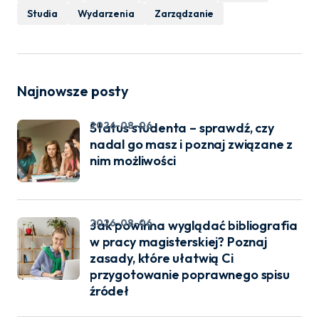
Studia
Wydarzenia
Zarządzanie
Najnowsze posty
2026-08-06
Status studenta – sprawdź, czy
nadal go masz i poznaj związane z
nim możliwości
2026-08-06
Jak powinna wyglądać bibliografia
w pracy magisterskiej? Poznaj
zasady, które ułatwią Ci
przygotowanie poprawnego spisu
źródeł