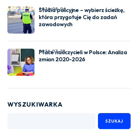
2026-08-06
Studia policyjne – wybierz ścieżkę,
która przygotuje Cię do zadań
zawodowych
2026-07-28
Płace nauczycieli w Polsce: Analiza
zmian 2020-2026
WYSZUKIWARKA
SZUKAJ