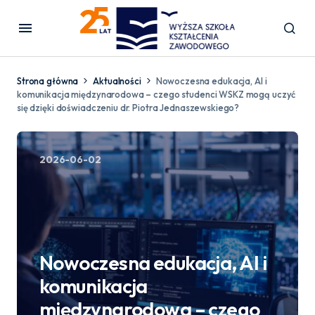
Strona główna
Aktualności
Nowoczesna edukacja, AI i
komunikacja międzynarodowa – czego studenci WSKZ mogą uczyć
się dzięki doświadczeniu dr. Piotra Jednaszewskiego?
2026-06-02
Nowoczesna edukacja, AI i
komunikacja
międzynarodowa – czego