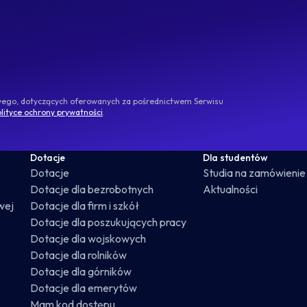
owego, dotyczących oferowanych za pośrednictwem Serwisu
lityce ochrony prywatności
.
Dotacje
Dla studentów
Dotacje
Studia na zamówienie
Dotacje dla bezrobotnych
Aktualności
wej
Dotacje dla firm i szkół
Dotacje dla poszukujących pracy
Dotacje dla wojskowych
Dotacje dla rolników
Dotacje dla górników
Dotacje dla emerytów
Mam kod dostępu