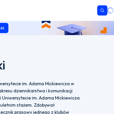
Wyszu
dź
ki
iwersytecie im. Adama Mickiewicza w
kresu dziennikarstwa i komunikacji
i Uniwersytecie im. Adama Mickiewicza
kuletnim stażem. Zdobywał
zecznik prasowy jednego z klubów