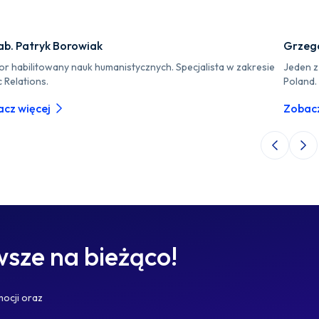
ab. Patryk Borowiak
Grzego
or habilitowany nauk humanistycznych. Specjalista w zakresie
Jeden z
c Relations.
Poland.
cz więcej
Zobacz
Poprzedni 
Nas
sze na bieżąco!
mocji oraz