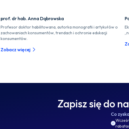
prof. dr hab. Anna Dąbrowska
P
Profesor doktor habilitowana, autorka monografii i artykułów o
Ek
zachowaniach konsumentów, trendach i ochronie edukacji
„n
konsumentów.
Z
Zobacz więcej
Zapisz się do n
Co zysk
Wcześni
rabata