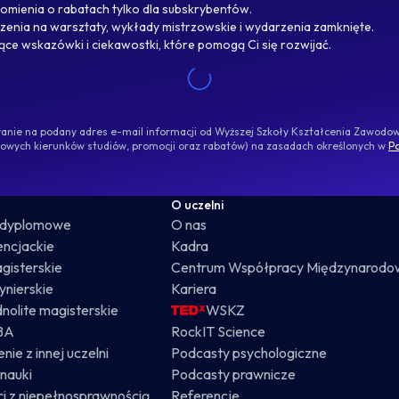
omienia o rabatach tylko dla subskrybentów.
enia na warsztaty, wykłady mistrzowskie i wydarzenia zamknięte.
jące wskazówki i ciekawostki, które pomogą Ci się rozwijać.
ywanie na podany adres e-mail informacji od Wyższej Szkoły Kształcenia Zawod
nowych kierunków studiów, promocji oraz rabatów) na zasadach określonych w
Po
O uczelni
odyplomowe
O nas
cencjackie
Kadra
gisterskie
Centrum Współpracy Międzynarodo
żynierskie
Kariera
dnolite magisterskie
WSKZ
BA
RockIT Science
nie z innej uczelni
Podcasty psychologiczne
nauki
Podcasty prawnicze
i z niepełnosprawnością
Referencje