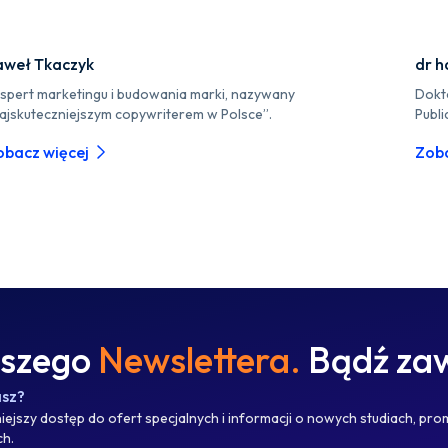
aweł Tkaczyk
dr h
spert marketingu i budowania marki, nazywany
Dokt
ajskuteczniejszym copywriterem w Polsce”.
Publi
obacz więcej
Zoba
aszego
Newslettera.
Bądź zaw
asz?
ejszy dostęp do ofert specjalnych i informacji o nowych studiach, pro
ch.