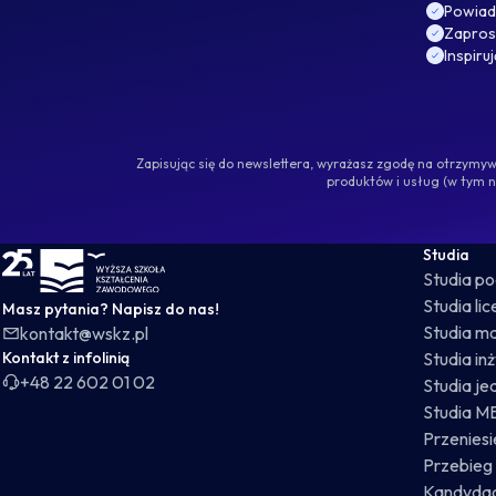
Powiad
Zaprosz
Inspiru
Zapisując się do newslettera, wyrażasz zgodę na otrzym
produktów i usług (w tym 
WSKZ - strona główna
Studia
Studia p
Studia li
Masz pytania? Napisz do nas!
Studia ma
kontakt@wskz.pl
Kontakt z infolinią
Studia in
+48 22 602 01 02
Studia je
Studia M
Przeniesie
Przebieg 
Kandydac