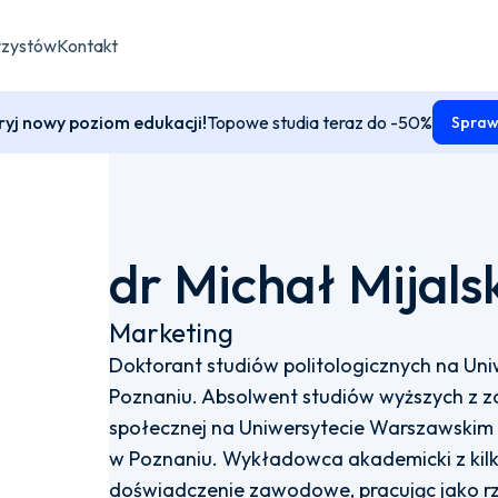
rzystów
Kontakt
yj nowy poziom edukacji!
Topowe studia teraz do -50%
Spraw
dr Michał Mijals
Marketing
Doktorant studiów politologicznych na Un
Poznaniu. Absolwent studiów wyższych z za
społecznej na Uniwersytecie Warszawskim 
w Poznaniu. Wykładowca akademicki z kil
doświadczenie zawodowe, pracując jako r