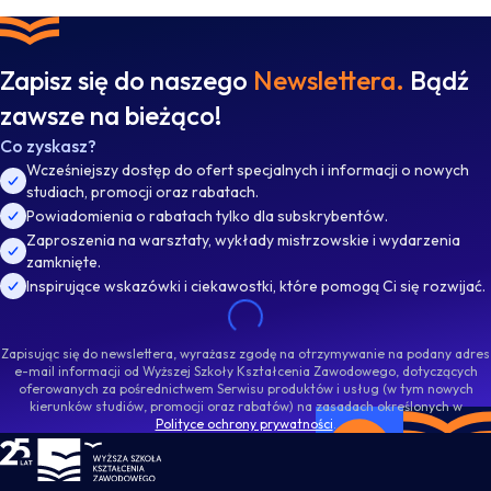
Zapisz się do naszego
Newslettera.
Bądź
zawsze na bieżąco!
Co zyskasz?
Wcześniejszy dostęp do ofert specjalnych i informacji o nowych
studiach, promocji oraz rabatach.
Powiadomienia o rabatach tylko dla subskrybentów.
Zaproszenia na warsztaty, wykłady mistrzowskie i wydarzenia
zamknięte.
Inspirujące wskazówki i ciekawostki, które pomogą Ci się rozwijać.
Zapisując się do newslettera, wyrażasz zgodę na otrzymywanie na podany adres
e-mail informacji od Wyższej Szkoły Kształcenia Zawodowego, dotyczących
oferowanych za pośrednictwem Serwisu produktów i usług (w tym nowych
kierunków studiów, promocji oraz rabatów) na zasadach określonych w
Polityce ochrony prywatności
.
WSKZ - strona główna