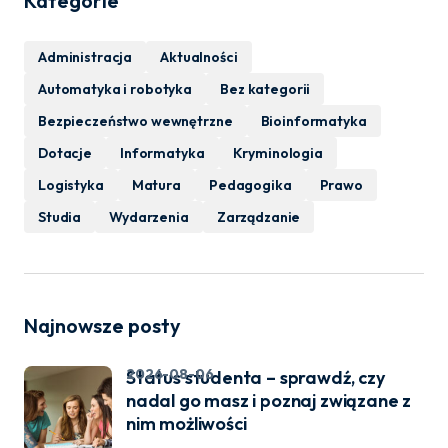
Kategorie
Administracja
Aktualności
Automatyka i robotyka
Bez kategorii
Bezpieczeństwo wewnętrzne
Bioinformatyka
Dotacje
Informatyka
Kryminologia
Logistyka
Matura
Pedagogika
Prawo
Studia
Wydarzenia
Zarządzanie
Najnowsze posty
2026-08-06
Status studenta – sprawdź, czy
nadal go masz i poznaj związane z
nim możliwości