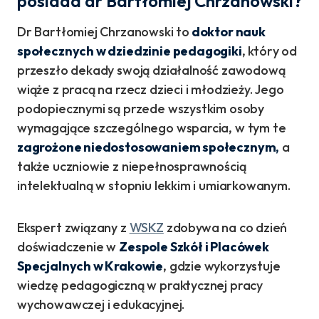
posiada dr Bartłomiej Chrzanowski?
Dr Bartłomiej Chrzanowski to
doktor nauk
społecznych w dziedzinie pedagogiki
, który od
przeszło dekady swoją działalność zawodową
wiąże z pracą na rzecz dzieci i młodzieży. Jego
podopiecznymi są przede wszystkim osoby
wymagające szczególnego wsparcia, w tym te
zagrożone niedostosowaniem społecznym,
a
także uczniowie z niepełnosprawnością
intelektualną w stopniu lekkim i umiarkowanym.
Ekspert związany z
WSKZ
zdobywa na co dzień
doświadczenie w
Zespole Szkół i Placówek
Specjalnych w Krakowie
, gdzie wykorzystuje
wiedzę pedagogiczną w praktycznej pracy
wychowawczej i edukacyjnej.