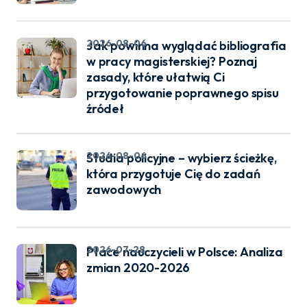
2026-08-06
Jak powinna wyglądać bibliografia
w pracy magisterskiej? Poznaj
zasady, które ułatwią Ci
przygotowanie poprawnego spisu
źródeł
2026-08-06
Studia policyjne – wybierz ścieżkę,
która przygotuje Cię do zadań
zawodowych
2026-07-28
Płace nauczycieli w Polsce: Analiza
zmian 2020-2026