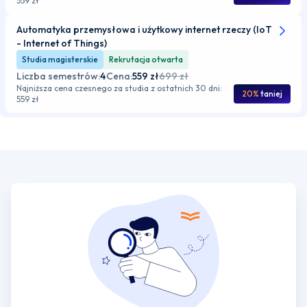
559 zł
Automatyka przemysłowa i użytkowy internet rzeczy (IoT
- Internet of Things)
Studia magisterskie
Rekrutacja otwarta
Liczba semestrów:
4
Cena:
559 zł
699 zł
Najniższa cena czesnego za studia z ostatnich 30 dni:
20%
taniej
559 zł