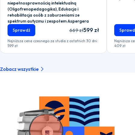
niepełnosprawnością intelektualną
(Oligofrenopedagogika), Edukacja i
rehabilitacja osób z zaburzeniami ze
spektrum autyzmu i zespołem Aspergera
599 zł
669 zł
Sprawdź
Sprawd
Najniższa cena czesnego za studia z ostatnich 30 dni:
Najniższa ce
599 zł
409 zł
Zobacz wszystkie