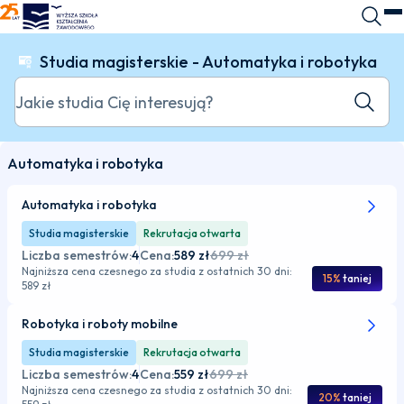
WSKZ - strona główna
Wyszuk
O
Studia magisterskie - Automatyka i robotyka
Jakie studia Cię interesują?
Szukaj k
Automatyka i robotyka
Automatyka i robotyka
Studia magisterskie
Rekrutacja otwarta
Liczba semestrów:
4
Cena:
589 zł
699 zł
Najniższa cena czesnego za studia z ostatnich 30 dni:
15%
taniej
589 zł
Robotyka i roboty mobilne
Studia magisterskie
Rekrutacja otwarta
Liczba semestrów:
4
Cena:
559 zł
699 zł
Najniższa cena czesnego za studia z ostatnich 30 dni:
20%
taniej