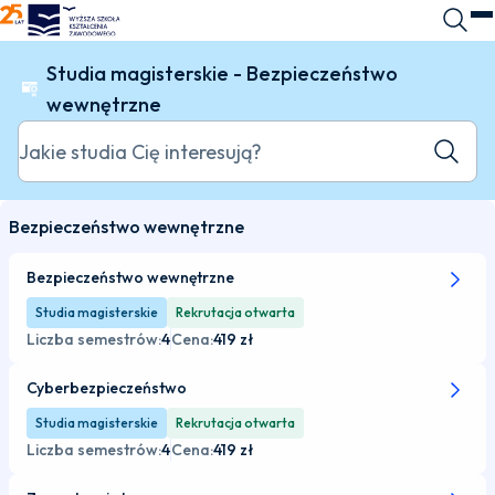
WSKZ - strona główna
Wyszuk
O
Studia magisterskie - Bezpieczeństwo
wewnętrzne
Jakie studia Cię interesują?
Szukaj k
Bezpieczeństwo wewnętrzne
Bezpieczeństwo wewnętrzne
Studia magisterskie
Rekrutacja otwarta
Liczba semestrów:
4
Cena:
419 zł
Cyberbezpieczeństwo
Studia magisterskie
Rekrutacja otwarta
Liczba semestrów:
4
Cena:
419 zł