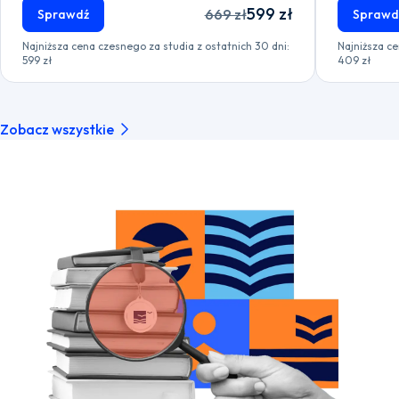
599 zł
669 zł
Sprawdź
Sprawd
Najniższa cena czesnego za studia z ostatnich 30 dni:
Najniższa ce
599 zł
409 zł
Zobacz wszystkie