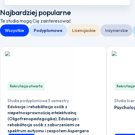
Najbardziej popularne
Te studia mogą Cię zainteresować
Wszystkie
Podyplomowe
Licencjackie
Inżynierskie
Rekrutacja otwarta
Rekrutacja
Studia podyplomowe
3 semestry
Studia lice
Edukacja i rehabilitacja osób z
Psycholo
niepełnosprawnością intelektualną
(Oligofrenopedagogika), Edukacja i
rehabilitacja osób z zaburzeniami ze
spektrum autyzmu i zespołem Aspergera