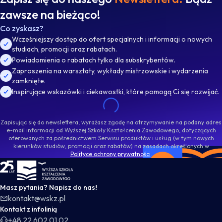
zawsze na bieżąco!
Co zyskasz?
Wcześniejszy dostęp do ofert specjalnych i informacji o nowych
studiach, promocji oraz rabatach.
Powiadomienia o rabatach tylko dla subskrybentów.
Zaproszenia na warsztaty, wykłady mistrzowskie i wydarzenia
zamknięte.
Inspirujące wskazówki i ciekawostki, które pomogą Ci się rozwijać.
Zapisując się do newslettera, wyrażasz zgodę na otrzymywanie na podany adres
e-mail informacji od Wyższej Szkoły Kształcenia Zawodowego, dotyczących
oferowanych za pośrednictwem Serwisu produktów i usług (w tym nowych
kierunków studiów, promocji oraz rabatów) na zasadach określonych w
Polityce ochrony prywatności
.
WSKZ - strona główna
Masz pytania? Napisz do nas!
kontakt@wskz.pl
Kontakt z infolinią
+48 22 602 01 02