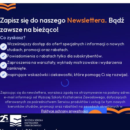
Zapisz się do naszego
Newslettera.
Bądź
zawsze na bieżąco!
Co zyskasz?
Wcześniejszy dostęp do ofert specjalnych i informacji o nowych
studiach, promocji oraz rabatach.
Powiadomienia o rabatach tylko dla subskrybentów.
Zaproszenia na warsztaty, wykłady mistrzowskie i wydarzenia
zamknięte.
Inspirujące wskazówki i ciekawostki, które pomogą Ci się rozwijać.
Zapisując się do newslettera, wyrażasz zgodę na otrzymywanie na podany adres
e-mail informacji od Wyższej Szkoły Kształcenia Zawodowego, dotyczących
oferowanych za pośrednictwem Serwisu produktów i usług (w tym nowych
kierunków studiów, promocji oraz rabatów) na zasadach określonych w
Polityce ochrony prywatności
.
WSKZ - strona główna