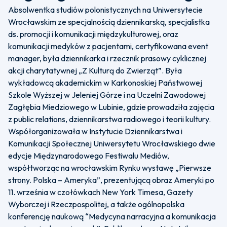
Absolwentka studiów polonistycznych na Uniwersytecie
Wrocławskim ze specjalnością dziennikarską, specjalistka
ds. promocji i komunikacji międzykulturowej, oraz
komunikacji medyków z pacjentami, certyfikowana event
manager, była dziennikarka i rzecznik prasowy cyklicznej
akcji charytatywnej „Z Kulturą do Zwierząt”. Była
wykładowcą akademickim w Karkonoskiej Państwowej
Szkole Wyższej w Jeleniej Górze i na Uczelni Zawodowej
Zagłębia Miedziowego w Lubinie, gdzie prowadziła zajęcia
z public relations, dziennikarstwa radiowego i teorii kultury.
Współorganizowała w Instytucie Dziennikarstwa i
Komunikacji Społecznej Uniwersytetu Wrocławskiego dwie
edycje Międzynarodowego Festiwalu Mediów,
współtworząc na wrocławskim Rynku wystawę „Pierwsze
strony. Polska – Ameryka”, prezentującą obraz Ameryki po
11. września w czołówkach New York Timesa, Gazety
Wyborczej i Rzeczpospolitej, a także ogólnopolska
konferencję naukową “Medycyna narracyjna a komunikacja