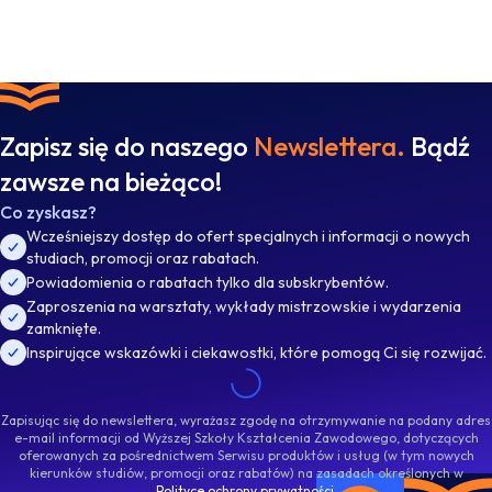
Zapisz się do naszego
Newslettera.
Bądź
zawsze na bieżąco!
Co zyskasz?
Wcześniejszy dostęp do ofert specjalnych i informacji o nowych
studiach, promocji oraz rabatach.
Powiadomienia o rabatach tylko dla subskrybentów.
Zaproszenia na warsztaty, wykłady mistrzowskie i wydarzenia
zamknięte.
Inspirujące wskazówki i ciekawostki, które pomogą Ci się rozwijać.
Zapisując się do newslettera, wyrażasz zgodę na otrzymywanie na podany adres
e-mail informacji od Wyższej Szkoły Kształcenia Zawodowego, dotyczących
oferowanych za pośrednictwem Serwisu produktów i usług (w tym nowych
kierunków studiów, promocji oraz rabatów) na zasadach określonych w
Polityce ochrony prywatności
.