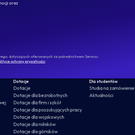
mocji oraz
owego, dotyczących oferowanych za pośrednictwem Serwisu
lityce ochrony prywatności
.
Dotacje
Dla studentów
Dotacje
Studia na zamówienie
Dotacje dla bezrobotnych
Aktualności
wej
Dotacje dla firm i szkół
Dotacje dla poszukujących pracy
Dotacje dla wojskowych
Dotacje dla rolników
Dotacje dla górników