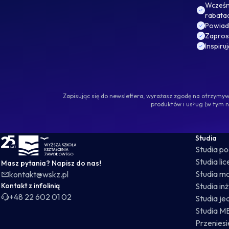
Wcześni
rabata
Powiad
Zaprosz
Inspiru
Zapisując się do newslettera, wyrażasz zgodę na otrzym
produktów i usług (w tym 
WSKZ - strona główna
Studia
Studia p
Studia li
Masz pytania? Napisz do nas!
Studia ma
kontakt@wskz.pl
Kontakt z infolinią
Studia in
+48 22 602 01 02
Studia je
Studia M
Przeniesie