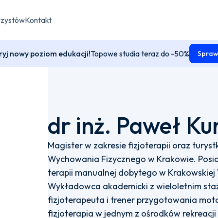
rzystów
Kontakt
yj nowy poziom edukacji!
Topowe studia teraz do -50%
Spraw
dr inż. Paweł Ku
Magister w zakresie fizjoterapii oraz turyst
Wychowania Fizycznego w Krakowie. Posiad
terapii manualnej dobytego w Krakowskiej 
Wykładowca akademicki z wieloletnim sta
fizjoterapeuta i trener przygotowania mo
fizjoterapia w jednym z ośrodków rekreacji