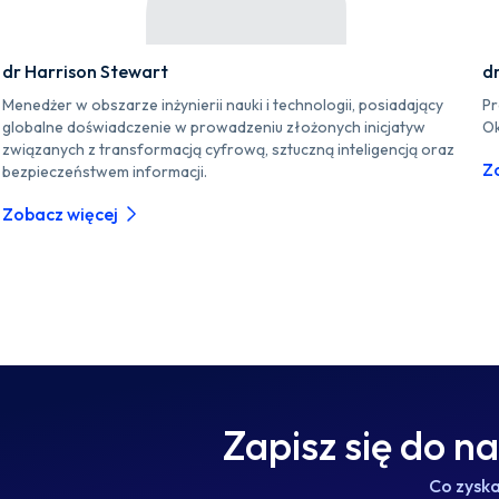
dr Harrison Stewart
d
Menedżer w obszarze inżynierii nauki i technologii, posiadający
Pr
globalne doświadczenie w prowadzeniu złożonych inicjatyw
Ok
związanych z transformacją cyfrową, sztuczną inteligencją oraz
Z
bezpieczeństwem informacji.
Zobacz więcej
Zapisz się do n
Co zysk