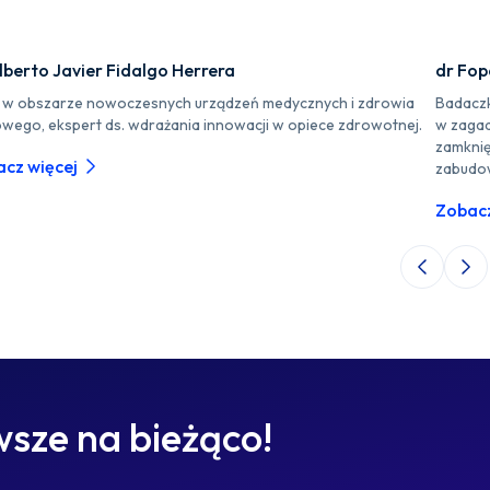
lberto Javier Fidalgo Herrera
dr Fo
r w obszarze nowoczesnych urządzeń medycznych i zdrowia
Badaczk
owego, ekspert ds. wdrażania innowacji w opiece zdrowotnej.
w zagad
zamknię
cz więcej
zabudo
Zobacz
Poprzedni 
Nas
sze na bieżąco!