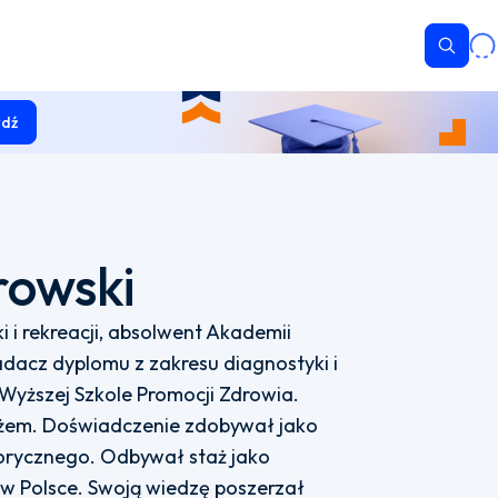
Wyszu
dź
rowski
ki i rekreacji, absolwent Akademii
acz dyplomu z zakresu diagnostyki i
Wyższej Szkole Promocji Zdrowia.
żem. Doświadczenie zdobywał jako
torycznego. Odbywał staż jako
 w Polsce. Swoją wiedzę poszerzał