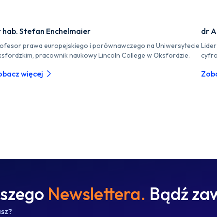
r hab. Stefan Enchelmaier
dr A
ofesor prawa europejskiego i porównawczego na Uniwersytecie
Lide
sfordzkim, pracownik naukowy Lincoln College w Oksfordzie.
cyfr
obacz więcej
Zoba
aszego
Newslettera.
Bądź zaw
asz?