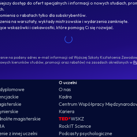
ejszy dostęp do ofert specjalnych i informacji o nowych studiach, pro
ch.
omienia o rabatach tylko dla subskrybentów.
enia na warsztaty, wykłady mistrzowskie i wydarzenia zamknięte.
jące wskazówki i ciekawostki, które pomogą Ci się rozwijać.
ywanie na podany adres e-mail informacji od Wyższej Szkoły Kształcenia Zawod
nowych kierunków studiów, promocji oraz rabatów) na zasadach określonych w
Po
O uczelni
odyplomowe
O nas
cencjackie
Kadra
gisterskie
Centrum Współpracy Międzynarodo
żynierskie
Kariera
dnolite magisterskie
WSKZ
BA
RockIT Science
nie z innej uczelni
Podcasty psychologiczne