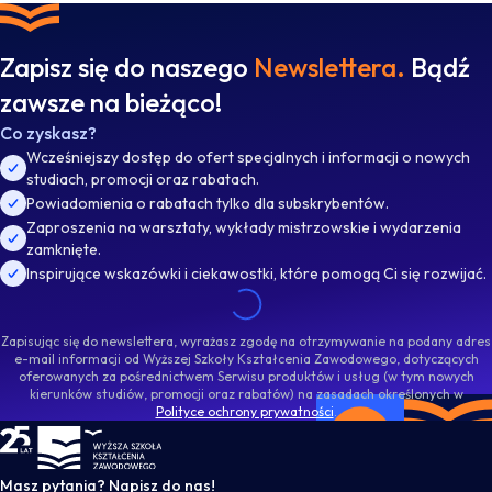
Zapisz się do naszego
Newslettera.
Bądź
zawsze na bieżąco!
Co zyskasz?
Wcześniejszy dostęp do ofert specjalnych i informacji o nowych
studiach, promocji oraz rabatach.
Powiadomienia o rabatach tylko dla subskrybentów.
Zaproszenia na warsztaty, wykłady mistrzowskie i wydarzenia
zamknięte.
Inspirujące wskazówki i ciekawostki, które pomogą Ci się rozwijać.
Zapisując się do newslettera, wyrażasz zgodę na otrzymywanie na podany adres
e-mail informacji od Wyższej Szkoły Kształcenia Zawodowego, dotyczących
oferowanych za pośrednictwem Serwisu produktów i usług (w tym nowych
kierunków studiów, promocji oraz rabatów) na zasadach określonych w
Polityce ochrony prywatności
.
WSKZ - strona główna
Masz pytania? Napisz do nas!