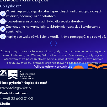
Co zyskasz?
Wcześniejszy dostęp do ofert specjalnych i informacji o nowych
studiach, promocji oraz rabatach.
Powiadomienia o rabatach tylko dla subskrybentów.
Zaproszenia na warsztaty, wykłady mistrzowskie i wydarzenia
zamknięte.
Inspirujące wskazówki i ciekawostki, które pomogą Ci się rozwijać.
Zapisując się do newslettera, wyrażasz zgodę na otrzymywanie na podany adres
e-mail informacji od Wyższej Szkoły Kształcenia Zawodowego, dotyczących
oferowanych za pośrednictwem Serwisu produktów i usług (w tym nowych
kierunków studiów, promocji oraz rabatów) na zasadach określonych w
Polityce ochrony prywatności
.
WSKZ - strona główna
Masz pytania? Napisz do nas!
kontakt@wskz.pl
Kontakt z infolinią
+48 22 602 01 02
Studia