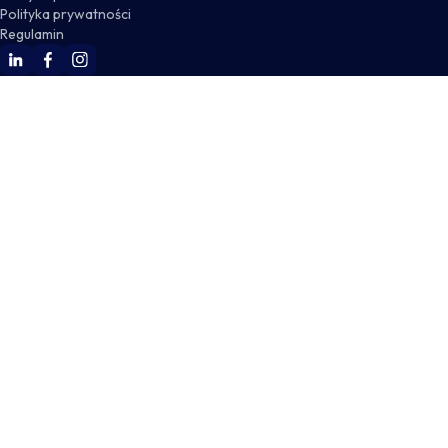
Polityka prywatności
Regulamin
WSKZ Linkedin
WSKZ Facebook
WSKZ Instagram