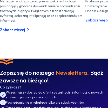
Menedżer w obszarze inżynierii nauki i technologii,
Profesor praw
posiadający globalne doświadczenie w prowadzeniu
Uniwersytecie
złożonych inicjatyw związanych z transformacją
Lincoln Colleg
cyfrową, sztuczną inteligencją oraz bezpieczeństwem
Zobacz więc
informacji.
Zobacz więcej
Zapisz się do naszego
Newslettera.
Bądź
zawsze na bieżąco!
Co zyskasz?
Wcześniejszy dostęp do ofert specjalnych i informacji o nowych
studiach, promocji oraz rabatach.
Powiadomienia o rabatach tylko dla subskrybentów.
Zaproszenia na warsztaty, wykłady mistrzowskie i wydarzenia