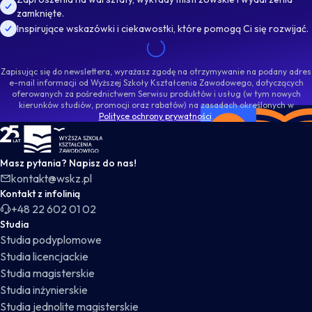
zamknięte.
Inspirujące wskazówki i ciekawostki, które pomogą Ci się rozwijać.
Zapisując się do newslettera, wyrażasz zgodę na otrzymywanie na podany adres
e-mail informacji od Wyższej Szkoły Kształcenia Zawodowego, dotyczących
oferowanych za pośrednictwem Serwisu produktów i usług (w tym nowych
kierunków studiów, promocji oraz rabatów) na zasadach określonych w
Polityce ochrony prywatności
.
WSKZ - strona główna
Masz pytania? Napisz do nas!
kontakt@wskz.pl
Kontakt z infolinią
+48 22 602 01 02
Studia
Studia podyplomowe
Studia licencjackie
Studia magisterskie
Studia inżynierskie
Studia jednolite magisterskie