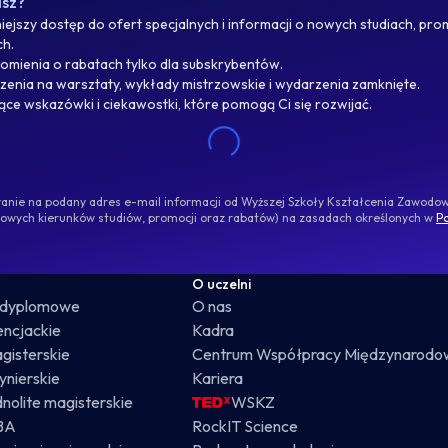
asz?
ejszy dostęp do ofert specjalnych i informacji o nowych studiach, pro
ch.
omienia o rabatach tylko dla subskrybentów.
enia na warsztaty, wykłady mistrzowskie i wydarzenia zamknięte.
jące wskazówki i ciekawostki, które pomogą Ci się rozwijać.
ywanie na podany adres e-mail informacji od Wyższej Szkoły Kształcenia Zawod
nowych kierunków studiów, promocji oraz rabatów) na zasadach określonych w
Po
O uczelni
odyplomowe
O nas
cencjackie
Kadra
gisterskie
Centrum Współpracy Międzynarodo
żynierskie
Kariera
dnolite magisterskie
WSKZ
BA
RockIT Science