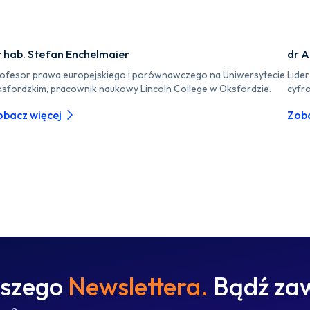
r hab. Stefan Enchelmaier
dr A
ofesor prawa europejskiego i porównawczego na Uniwersytecie
Lide
sfordzkim, pracownik naukowy Lincoln College w Oksfordzie.
cyfr
obacz więcej
Zoba
aszego
Newslettera.
Bądź zaw