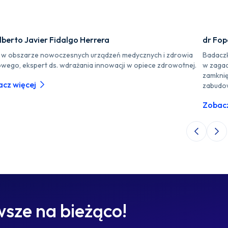
lberto Javier Fidalgo Herrera
dr Fo
r w obszarze nowoczesnych urządzeń medycznych i zdrowia
Badaczk
owego, ekspert ds. wdrażania innowacji w opiece zdrowotnej.
w zagad
zamknię
cz więcej
zabudo
Zobacz
Poprzedni 
Nas
sze na bieżąco!