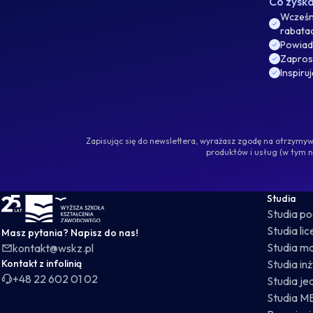
Co zysk
Wcześni
rabata
Powiad
Zaprosz
Inspiru
Zapisując się do newslettera, wyrażasz zgodę na otrzym
produktów i usług (w tym 
WSKZ - strona główna
Studia
Studia p
Studia li
Masz pytania? Napisz do nas!
Studia ma
kontakt@wskz.pl
Kontakt z infolinią
Studia in
+48 22 602 01 02
Studia je
Studia M