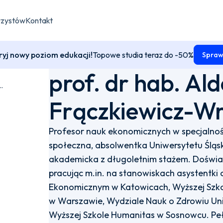
rzystów
Kontakt
yj nowy poziom edukacji!
Topowe studia teraz do -50%
Spraw
prof. dr hab. Al
 Aldona Frączkiewicz-Wronka
Frączkiewicz-W
Profesor nauk ekonomicznych w specjalnośc
społeczna, absolwentka Uniwersytetu Ślą
akademicka z długoletnim stażem. Dośw
pracując m.in. na stanowiskach asystentki 
Ekonomicznym w Katowicach, Wyższej Szko
w Warszawie, Wydziale Nauk o Zdrowiu Un
Wyższej Szkole Humanitas w Sosnowcu. Pe