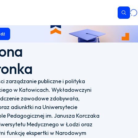
Wyszu
dź
dona
ronka
i zarządzanie publiczne i polityka
skiego w Katowicach. Wykładowczyni
iadczenie zawodowe zdobywała,
oraz adiunktki na Uniwersytecie
le Pedagogicznej im. Janusza Korczaka
iwersytetu Medycznego w Łodzi oraz
łni funkcję ekspertki w Narodowym