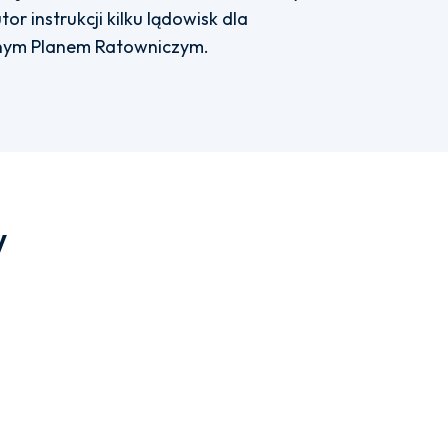
or instrukcji kilku lądowisk dla
nym Planem Ratowniczym.
w