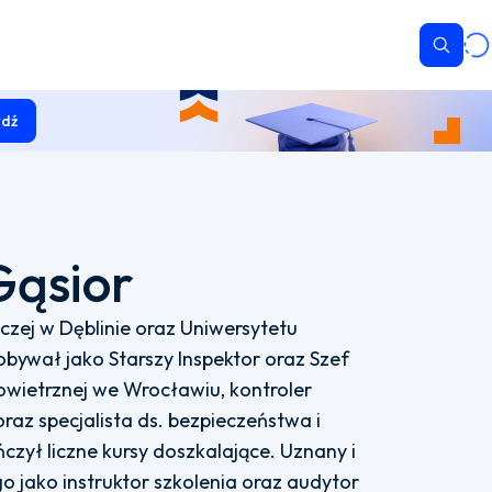
Wyszu
dź
Gąsior
czej w Dęblinie oraz Uniwersytetu
ywał jako Starszy Inspektor oraz Szef
wietrznej we Wrocławiu, kontroler
raz specjalista ds. bezpieczeństwa i
zył liczne kursy doszkalające. Uznany i
o jako instruktor szkolenia oraz audytor