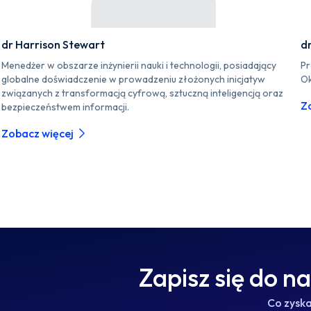
dr Harrison Stewart
d
Menedżer w obszarze inżynierii nauki i technologii, posiadający
Pr
globalne doświadczenie w prowadzeniu złożonych inicjatyw
Ok
związanych z transformacją cyfrową, sztuczną inteligencją oraz
Z
bezpieczeństwem informacji.
Zobacz więcej
Zapisz się do n
Co zysk