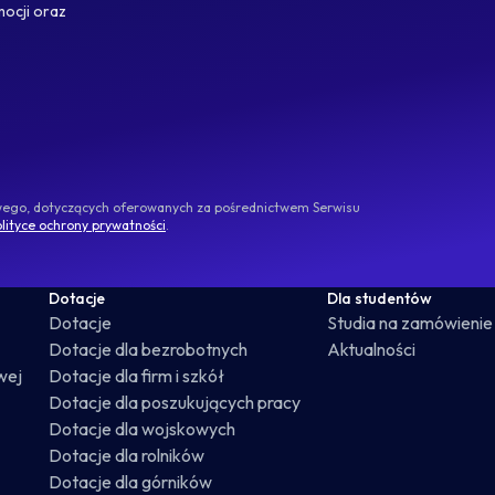
mocji oraz
owego, dotyczących oferowanych za pośrednictwem Serwisu
lityce ochrony prywatności
.
Dotacje
Dla studentów
Dotacje
Studia na zamówienie
Dotacje dla bezrobotnych
Aktualności
wej
Dotacje dla firm i szkół
Dotacje dla poszukujących pracy
Dotacje dla wojskowych
Dotacje dla rolników
Dotacje dla górników