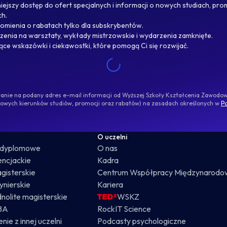
ejszy dostęp do ofert specjalnych i informacji o nowych studiach, pro
ch.
omienia o rabatach tylko dla subskrybentów.
enia na warsztaty, wykłady mistrzowskie i wydarzenia zamknięte.
jące wskazówki i ciekawostki, które pomogą Ci się rozwijać.
ywanie na podany adres e-mail informacji od Wyższej Szkoły Kształcenia Zawod
nowych kierunków studiów, promocji oraz rabatów) na zasadach określonych w
Po
O uczelni
odyplomowe
O nas
cencjackie
Kadra
gisterskie
Centrum Współpracy Międzynarodo
żynierskie
Kariera
dnolite magisterskie
WSKZ
BA
RockIT Science
nie z innej uczelni
Podcasty psychologiczne