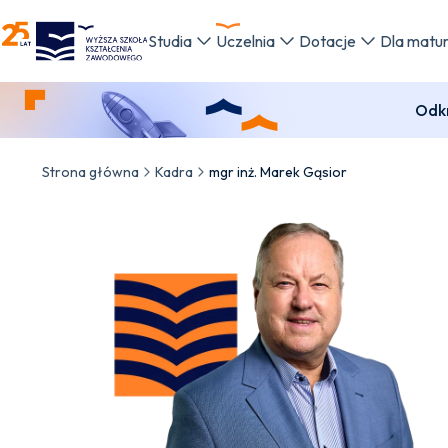
WSKZ - strona główna
Studia
Uczelnia
Dotacje
Dla matu
Odkr
Strona główna
Kadra
mgr inż. Marek Gąsior