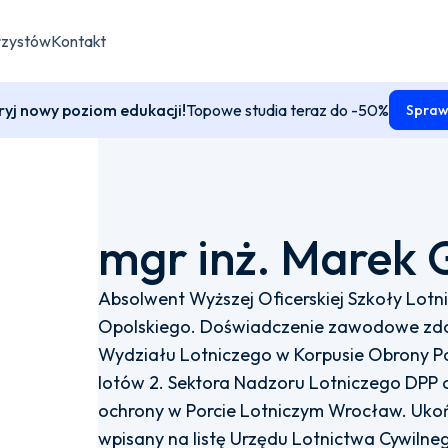
rzystów
Kontakt
yj nowy poziom edukacji!
Topowe studia teraz do -50%
Spraw
mgr inż. Marek 
Absolwent Wyższej Oficerskiej Szkoły Lotni
Opolskiego. Doświadczenie zawodowe zdob
Wydziału Lotniczego w Korpusie Obrony Po
lotów 2. Sektora Nadzoru Lotniczego DPP o
ochrony w Porcie Lotniczym Wrocław. Ukońc
wpisany na listę Urzędu Lotnictwa Cywilneg