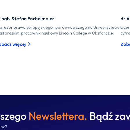
r hab. Stefan Enchelmaier
dr A
ofesor prawa europejskiego i porównawczego na Uniwersytecie
Lide
sfordzkim, pracownik naukowy Lincoln College w Oksfordzie.
cyfr
obacz więcej
Zoba
aszego
Newslettera.
Bądź zaw
asz?