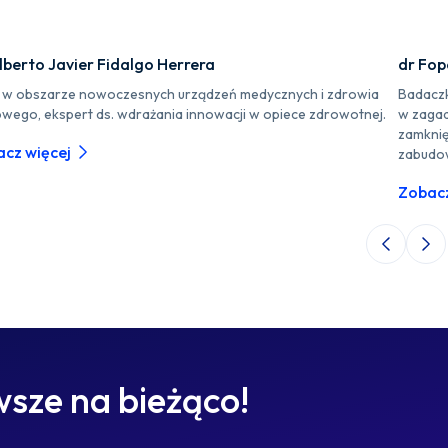
lberto Javier Fidalgo Herrera
dr Fo
r w obszarze nowoczesnych urządzeń medycznych i zdrowia
Badaczk
owego, ekspert ds. wdrażania innowacji w opiece zdrowotnej.
w zagad
zamknię
cz więcej
zabudo
Zobacz
Poprzedni 
Nas
sze na bieżąco!