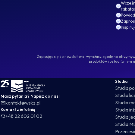
Wcześni
rabata
Powiad
Zaprosz
Inspiru
Zapisując się do newslettera, wyrażasz zgodę na otrzym
produktów i usług (w tym 
WSKZ - strona główna
Studia
Studia p
Studia li
Masz pytania? Napisz do nas!
Studia ma
kontakt@wskz.pl
Kontakt z infolinią
Studia in
+48 22 602 01 02
Studia je
Studia M
Przeniesie