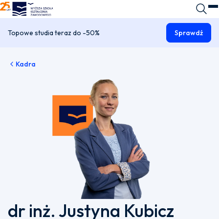
WSKZ - strona główna
Wyszuk
O
Topowe studia teraz do -50%
Sprawdź
Kadra
dr inż. Justyna Kubicz