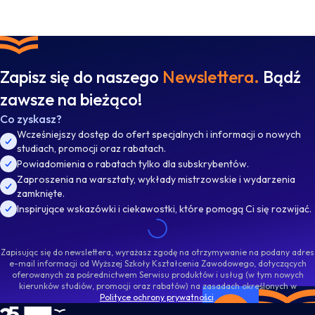
Zapisz się do naszego
Newslettera.
Bądź
zawsze na bieżąco!
Co zyskasz?
Wcześniejszy dostęp do ofert specjalnych i informacji o nowych
studiach, promocji oraz rabatach.
Powiadomienia o rabatach tylko dla subskrybentów.
Zaproszenia na warsztaty, wykłady mistrzowskie i wydarzenia
zamknięte.
Inspirujące wskazówki i ciekawostki, które pomogą Ci się rozwijać.
Zapisując się do newslettera, wyrażasz zgodę na otrzymywanie na podany adres
e-mail informacji od Wyższej Szkoły Kształcenia Zawodowego, dotyczących
oferowanych za pośrednictwem Serwisu produktów i usług (w tym nowych
kierunków studiów, promocji oraz rabatów) na zasadach określonych w
Polityce ochrony prywatności
.
WSKZ - strona główna