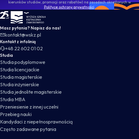
kierunków studiów, promocji oraz rabatów) na zasadach określonych w
Polityce ochrony prywatności
.
WSKZ - strona główna
Masz pytania? Napisz do nas!
kontakt@wskz.pl
Kontakt z infolinią
+48 22 602 01 02
Studia
Studia podyplomowe
Studia licencjackie
Studia magisterskie
Studia inżynierskie
Studia jednolite magisterskie
Studia MBA
Przeniesienie z innej uczelni
Przebieg nauki
Kandydaci z niepełnosprawnością
Często zadawane pytania