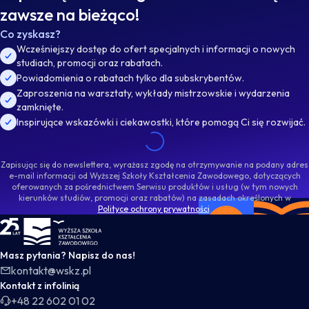
zawsze na bieżąco!
Co zyskasz?
Wcześniejszy dostęp do ofert specjalnych i informacji o nowych
studiach, promocji oraz rabatach.
Powiadomienia o rabatach tylko dla subskrybentów.
Zaproszenia na warsztaty, wykłady mistrzowskie i wydarzenia
zamknięte.
Inspirujące wskazówki i ciekawostki, które pomogą Ci się rozwijać.
Zapisując się do newslettera, wyrażasz zgodę na otrzymywanie na podany adres
e-mail informacji od Wyższej Szkoły Kształcenia Zawodowego, dotyczących
oferowanych za pośrednictwem Serwisu produktów i usług (w tym nowych
kierunków studiów, promocji oraz rabatów) na zasadach określonych w
Polityce ochrony prywatności
.
WSKZ - strona główna
Masz pytania? Napisz do nas!
kontakt@wskz.pl
Kontakt z infolinią
+48 22 602 01 02