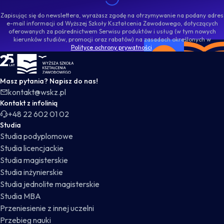
Zapisując się do newslettera, wyrażasz zgodę na otrzymywanie na podany adres
e-mail informacji od Wyższej Szkoły Kształcenia Zawodowego, dotyczących
oferowanych za pośrednictwem Serwisu produktów i usług (w tym nowych
kierunków studiów, promocji oraz rabatów) na zasadach określonych w
Polityce ochrony prywatności
.
WSKZ - strona główna
Masz pytania? Napisz do nas!
kontakt@wskz.pl
Kontakt z infolinią
+48 22 602 01 02
Studia
Studia podyplomowe
Studia licencjackie
Studia magisterskie
Studia inżynierskie
Studia jednolite magisterskie
Studia MBA
Przeniesienie z innej uczelni
Przebieg nauki