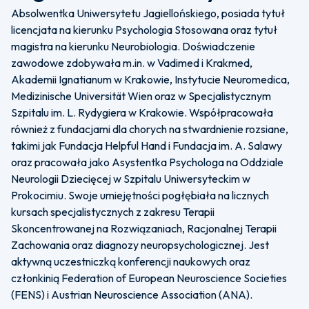
Absolwentka Uniwersytetu Jagiellońskiego, posiada tytuł
licencjata na kierunku Psychologia Stosowana oraz tytuł
magistra na kierunku Neurobiologia. Doświadczenie
zawodowe zdobywała m.in. w Vadimed i Krakmed,
Akademii Ignatianum w Krakowie, Instytucie Neuromedica,
Medizinische Universität Wien oraz w Specjalistycznym
Szpitalu im. L. Rydygiera w Krakowie. Współpracowała
również z fundacjami dla chorych na stwardnienie rozsiane,
takimi jak Fundacja Helpful Hand i Fundacja im. A. Salawy
oraz pracowała jako Asystentka Psychologa na Oddziale
Neurologii Dziecięcej w Szpitalu Uniwersyteckim w
Prokocimiu. Swoje umiejętności pogłębiała na licznych
kursach specjalistycznych z zakresu Terapii
Skoncentrowanej na Rozwiązaniach, Racjonalnej Terapii
Zachowania oraz diagnozy neuropsychologicznej. Jest
aktywną uczestniczką konferencji naukowych oraz
członkinią Federation of European Neuroscience Societies
(FENS) i Austrian Neuroscience Association (ANA).